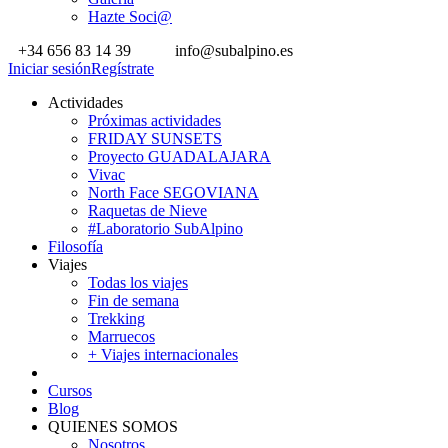
Hazte Soci@
+34 656 83 14 39
info@subalpino.es
Iniciar sesión
Regístrate
Actividades
Próximas actividades
FRIDAY SUNSETS
Proyecto GUADALAJARA
Vivac
North Face SEGOVIANA
Raquetas de Nieve
#Laboratorio SubAlpino
Filosofía
Viajes
Todas los viajes
Fin de semana
Trekking
Marruecos
+ Viajes internacionales
Cursos
Blog
QUIENES SOMOS
Nosotros