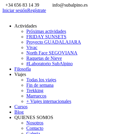
+34 656 83 14 39
info@subalpino.es
Iniciar sesión
Regístrate
Actividades
Próximas actividades
FRIDAY SUNSETS
Proyecto GUADALAJARA
Vivac
North Face SEGOVIANA
Raquetas de Nieve
#Laboratorio SubAlpino
Filosofía
Viajes
Todas los viajes
Fin de semana
Trekking
Marruecos
+ Viajes internacionales
Cursos
Blog
QUIENES SOMOS
Nosotros
Contacto
Galeria