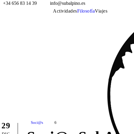
+34 656 83 14 39
info@subalpino.es
Actividades
Filosofía
Viajes
Soci@s
6
29