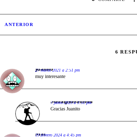
ANTERIOR
6 RESP
juanito
27 marzo 2021 a 2:51 pm
muy interesante
Subalpinoadmin
7 junio 2023 a 3:51 pm
Gracias Juanito
Mar
19 febrero 2024 a 4:45 pm