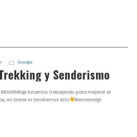
n
Soci@s
Trekking y Senderismo
o BIENVENID@ Estamos trabajando para mejorar el
s, en breve lo tendremos listo
Bienvenid@