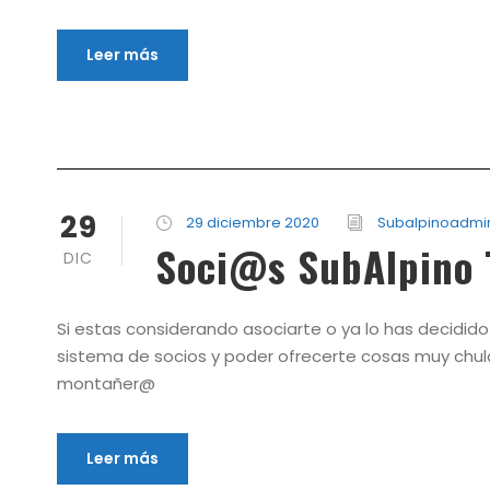
Leer más
29
29 diciembre 2020
Subalpinoadmi
Soci@s SubAlpino 
DIC
Si estas considerando asociarte o ya lo has decidid
sistema de socios y poder ofrecerte cosas muy chula
montañer@
Leer más