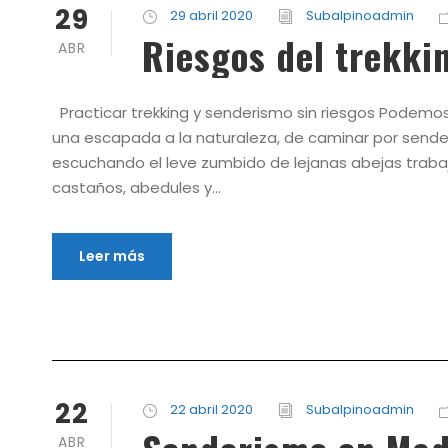
29
29 abril 2020
Subalpinoadmin
Riesgos del trekki
ABR
Practicar trekking y senderismo sin riesgos Podemo
una escapada a la naturaleza, de caminar por sender
escuchando el leve zumbido de lejanas abejas trabaj
castaños, abedules y...
Leer más
22
22 abril 2020
Subalpinoadmin
ABR