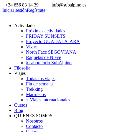
+34 656 83 14 39
info@subalpino.es
Iniciar sesión
Regístrate
Actividades
Próximas actividades
FRIDAY SUNSETS
Proyecto GUADALAJARA
Vivac
North Face SEGOVIANA
Raquetas de Nieve
#Laboratorio SubAlpino
Filosofía
Viajes
Todas los viajes
Fin de semana
Trekking
Marruecos
+ Viajes internacionales
Cursos
Blog
QUIENES SOMOS
Nosotros
Contacto
Galeria