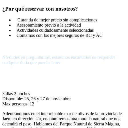
¿Por qué reservar con nosotros?
Garantía de mejor precio sin complicaciones
Asesoramiento previo a la actividad
Actividades cuidadosamente seleccionadas
Contamos con los mejores seguros de RC y AC
¿Tienes alguna pregunta?
No dudes en preguntarnos, estaremos encantados de responder
cualquier duda que puedas tener
656.83.14.39
info@subalpino.es
3 días 2 noches
Disponible: 25, 26 y 27 de noviembre
Max personas: 12
Adentrándonos en el interminable mar de olivos de la provincia de
Jaén, en dirección sur, encontraremos una muralla natural que nos
detendrá el paso. Hablamos del Parque Natural de Sierra Mágina,