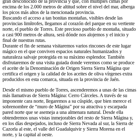
gran desconocido de la provincia y que, con múltiples cimas por
encima de los 2.000 metros de altitud sobre el nivel del mar, alberga
los picos más altos de la mencionada provincia.
Buscando el acceso a tan bonitas montañas, visibles desde las
provincias limítrofes, llegamos al corazón del parque en su vertiente
norte, el pueblo de Torres. Este precioso pueblo de montaña, situado
a casi 900 metros de altura, será dónde nos alojemos y el inicio y
final de nuestras rutas.
Durante el fin de semana visitaremos varios rincones de este lugar
mágico en el que conviven espacios naturales humanizados y
naturaleza salvaje protegida en su máximo esplendor. También
disfrutaremos de una visita guiada donde veremos como se produce
el aceite de
la Denominación de Origen Sierra
Sierra Mágina que
certifica el origen y la calidad de los aceites de oliva vírgenes extra
producidos en esta comarca, situada en la provincia de Jaén.
Desde el mismo pueblo de Torres, ascenderemos a unas de las cimas
más llamativas de Sierra Mágina: Cerro Cárceles. A través de su
imponente cara norte, llegaremos a su cúspide, que bien merece el
sobrenombre de “muro de Mágina” por su atractiva y escarpada
pared norte que se asemeja a una almenara natural. Desde ella
obtendremos unas vistas inmejorables del resto de Sierra Mágina y,
en los días despejados, incluso de Sierra Nevada al sur, la Sierra de
Cazorla al este, el valle del Guadalquivir y Sierra Morena en el
norte, y la capital al oeste.