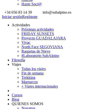
Hazte Soci@
+34 656 83 14 39
info@subalpino.es
Iniciar sesión
Regístrate
Actividades
Próximas actividades
FRIDAY SUNSETS
Proyecto GUADALAJARA
Vivac
North Face SEGOVIANA
Raquetas de Nieve
#Laboratorio SubAlpino
Filosofía
Viajes
Todas los viajes
Fin de semana
Trekking
Marruecos
+ Viajes internacionales
Cursos
Blog
QUIENES SOMOS
Nosotros