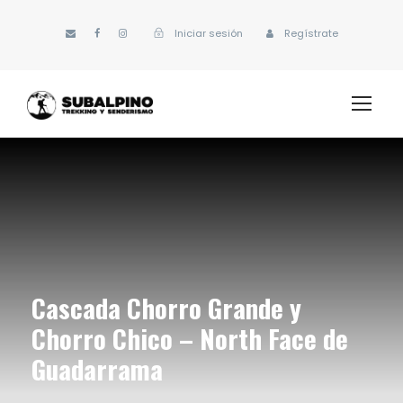
Iniciar sesión
Regístrate
Cascada Chorro Grande y
Chorro Chico – North Face de
Guadarrama