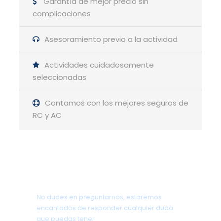
Garantía de mejor precio sin
Distancia: 12 km
complicaciones
Desnivel: +750 m -750 m
Asesoramiento previo a la actividad
Nivel: Fácil / Medio
Duración: 6 h aprox
Actividades cuidadosamente
Mas info sobre los niveles picha aquí
seleccionadas
Contamos con los mejores seguros de
RC y AC
¿Quieres saber más sobre el sistema MIDE?
Pincha aqui
¿Tienes alguna pregunta?
No dudes en preguntarnos, estaremos
encantados de responder cualquier duda
que puedas tener