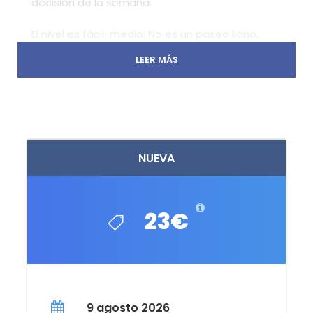
decisión de la semana.
El nivel es fácil-medio. No es un paseo llano,
pero tampoco necesitas ser montañero para
LEER MÁS
disfrutarla. Es la ruta perfecta para quienes
buscan algo con un poco más de sustancia
que un camino de parque pero sin meterse en
una paliza. Llegas al chorro, te paras, escuchas
el agua caer y piensas que esto estaba a una
hora de Madrid y no lo sabías.
NUEVA
Guía de montaña titulado. Grupo reducido.
23€
La Granja de San Ildefonso, Segovia · Sierra
de Guadarrama ·
Nivel fácil-medio ·
Ruta
con sombra y cascadas
9 agosto 2026