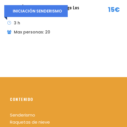
Seguro de accidentes durante la actividad
INICIACIÓN Bosque Finlandés y lago Los
15€
INICIACIÓN SENDERISMO
Botiquín de primeros auxilios durante la
Batanes
actividad
3 h
Max personas: 20
El precio no incluye
Nada que no ponga en el apartado incluye
Material necesario
Ropa cómoda y adecuada para realizar la
actividad según las condiciones
climatológicas del día y de la zona.
Impermeable tipo Goretex si fuera necesario
(siempre es recomendable llevar uno en la
CONTENIDO
mochila).
Calzado cómodo y adecuado para realizar
Senderismo
la actividad, se recomienda bota de
Raquetas de nieve
montaña para evitar torceduras.