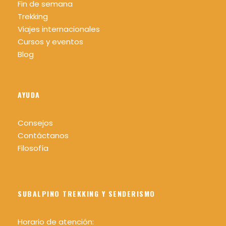
Fin de semana
Sombrero o gorra, gafas de sol y protector
Trekking
solar.
Viajes internacionales
Cursos y eventos
Mochila cómoda recomendable 25/30 L.
Blog
Agua mínimo 1,5 litros por persona.
Comida y algo para picar.
Bastones para caminar (recomendable)
AYUDA
Linterna o frontal y silbato (recomendable)
Consejos
Contáctanos
Filosofía
Como lo hacemos
SUBALPINO TREKKING Y SENDERISMO
Horario de atención:
Transporte