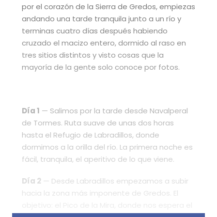
por el corazón de la Sierra de Gredos, empiezas
andando una tarde tranquila junto a un río y
terminas cuatro días después habiendo
cruzado el macizo entero, dormido al raso en
tres sitios distintos y visto cosas que la
mayoría de la gente solo conoce por fotos.
Día 1
— Salimos por la tarde desde Navalperal
de Tormes. Ruta suave de unas dos horas
hasta el Refugio de Labradillos, donde
dormimos a la orilla del río. La primera noche es
fácil, tranquila, el aperitivo de lo que viene.
Día 2
— Desde Labradillos empezamos a subir
hacia la zona más imponente de Gredos. El
objetivo: el Pico de la Mira, donde nos espera el