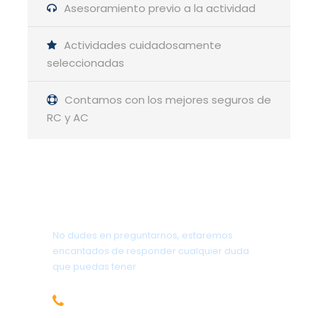
Asesoramiento previo a la actividad
Sierra de Gredos · Navalperal de Tormes → La
Mira → Morezón → Cinco Lagunas → Navalperal
Actividades cuidadosamente
de Tormes ·
Travesía circular, 4 días / 3
seleccionadas
noches ·
Vivac
Contamos con los mejores seguros de
RC y AC
GUÍA DE LA ACTIVIDAD
Luis Pablo González
¿Tienes alguna pregunta?
No dudes en preguntarnos, estaremos
encantados de responder cualquier duda
que puedas tener
656.83.14.39