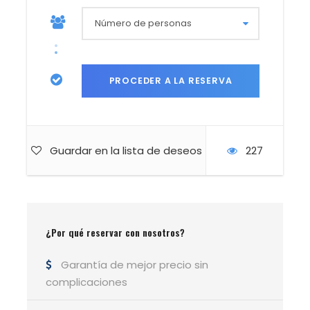
Última mañana en la montaña, última vez
sacando la cabeza del saco para ver el sol
entrando por detrás de las crestas.
Descendemos durante la jornada hasta volver
a Navalperal de Tormes, donde empezó todo
cuatro días antes. Mismo pueblo, otra persona.
Guardar en la lista de deseos
227
Este trekking es para quienes ya saben lo que
es dormir fuera y quieren más. Más días, más
montaña, más amaneceres, más silencio.
Gredos tiene todo eso, y lo reparte a lo largo
de cuatro días que no se parecen entre sí pero
¿Por qué reservar con nosotros?
que juntos forman algo que no vas a olvidar.
Garantía de mejor precio sin
Guía de montaña titulado. Grupo reducido.
complicaciones
Seguro de RC y accidentes incluido.