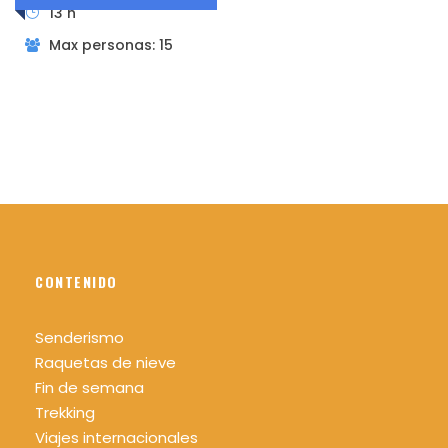
13 h
Max personas: 15
¿Quieres saber más sobre el sistema MIDE?
Pincha aqui
CONTENIDO
Día 2
Senderismo
Distancia: 15 km
Raquetas de nieve
Desnivel: +1150 m -290 m
Fin de semana
Trekking
Nivel: Medio
Viajes internacionales
Duración: 8 h aprox