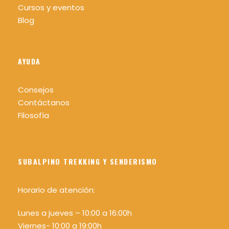
Cursos y eventos
Mas info sobre los niveles picha aquí
Blog
AYUDA
¿Quieres saber más sobre el sistema MIDE?
Consejos
Pincha aqui
Contáctanos
Filosofía
SUBALPINO TREKKING Y SENDERISMO
Día 3
Horario de atención:
Distancia: 21 km
Lunes a jueves – 10:00 a 16:00h
Desnivel: +1780 m -1600 m
Viernes- 10:00 a 19:00h