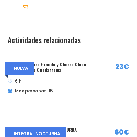
info@subalpino.es
Detalles de la excursión
Actividades relacionadas
Día 1
Distancia: 6 km
Cascada Chorro Grande y Chorro Chico –
23€
NUEVA
Desnivel: +350 m -140 m
North Face de Guadarrama
Nivel: Fácil
6 h
Duración: 2 h aprox
Max personas: 15
Mas info sobre los niveles picha aquí
INTEGRAL de la PEDRIZA NOCTURNA
60€
INTEGRAL NOCTURNA