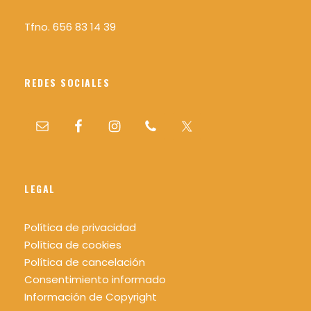
Nivel: Alto
Tfno. 656 83 14 39
Duración: 11 h 30 min aprox
Mas info sobre los niveles picha aquí
REDES SOCIALES
¿Quieres saber más sobre el sistema MIDE?
Pincha aqui
LEGAL
Día 4
Política de privacidad
Distancia: 11,5 km
Política de cookies
Desnivel: +150 m -1050 m
Política de cancelación
Nivel: Medio
Consentimiento informado
Información de Copyright
Duración: 6 h aprox