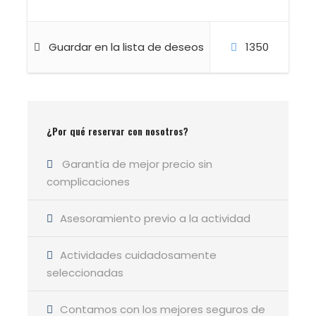
Mas info sobre los niveles picha aquí
Guardar en la lista de deseos
1350
¿Quieres saber más sobre el sistema MIDE?
Pincha aqui
¿Por qué reservar con nosotros?
Garantía de mejor precio sin
complicaciones
Asesoramiento previo a la actividad
Lugar de salida y regreso
Actividades cuidadosamente
seleccionadas
El Cuartel Santa Maria de la Alameda
Como llegar
Contamos con los mejores seguros de