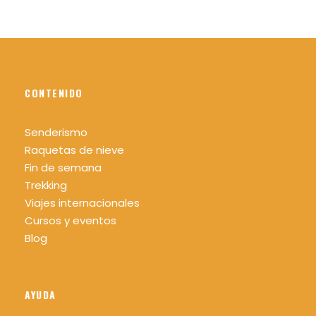
Comida y algo para picar.
Bastones para caminar (recomendable)
Linterna o frontal y silbato (recomendable)
CONTENIDO
Senderismo
Raquetas de nieve
Como lo hacemos
Fin de semana
Trekking
Viajes internacionales
Cursos y eventos
Transporte
Blog
El límite máximo de participantes será de 15
personas.
AYUDA