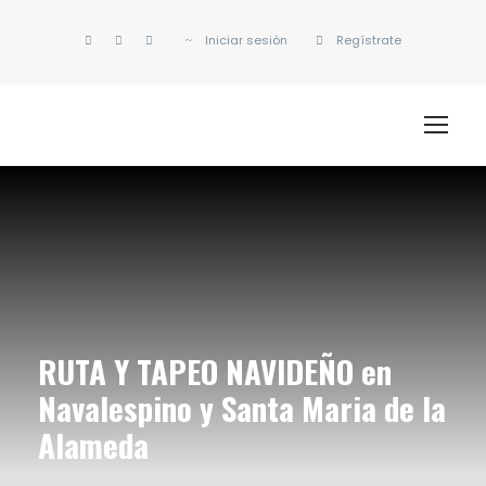
Iniciar sesión
Regístrate
RUTA Y TAPEO NAVIDEÑO en
Navalespino y Santa Maria de la
Alameda