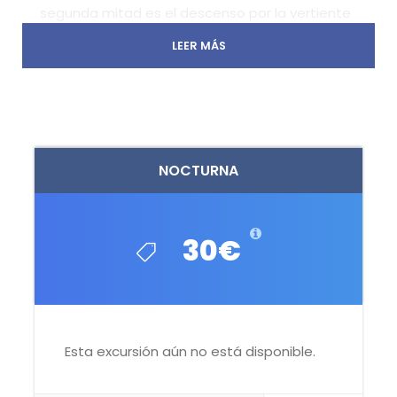
segunda mitad es el descenso por la vertiente
norte, metiéndonos en el Pinar de Navafría, uno
LEER MÁS
de los bosques de pino silvestre más extensos
de la sierra, que de noche se convierte en un
sitio completamente distinto al que conoces
de día. Entre los pinos, paramos en el santuario
de la Virgen de las Nieves, y cerramos la circular
pasando por el Mirador de Navalcollado con
NOCTURNA
vistas al Pico del Reventón antes de volver al
puerto.
30€
Una circular completa: crepúsculo subiendo,
estrellas en la cumbre, bosque de noche y
vuelta al punto de partida.
Guía de montaña titulado. Grupo reducido.
Esta excursión aún no está disponible.
Linterna frontal obligatoria.