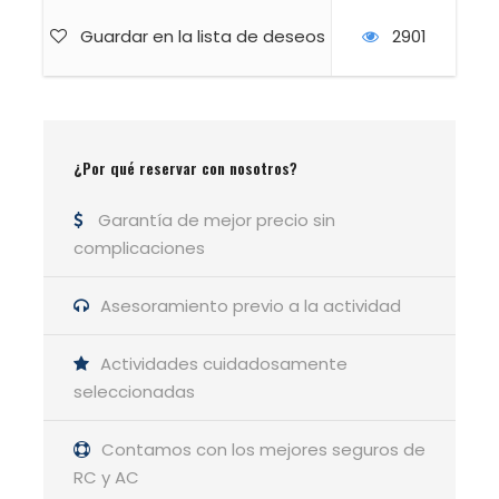
Puerto de Navafría → Pico El Nevero (2.209 m)
→ Pinar de Navafría → Navalcollado → Puerto
Guardar en la lista de deseos
2901
de Navafría ·
Nocturna circular
¿Por qué reservar con nosotros?
GUÍA DE LA ACTIVIDAD
Luis Pablo González
Garantía de mejor precio sin
complicaciones
Asesoramiento previo a la actividad
Actividades cuidadosamente
seleccionadas
Contamos con los mejores seguros de
RC y AC