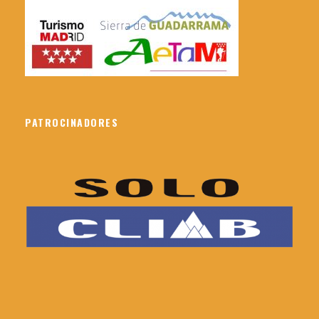
La persona que lleve su vehículo decidirá el
importe a cobrar a los demás ocupantes, siendo
5€ un precio orientativo razonable para
excursiones por la comunidad de Madrid y sus
alrededores más próximos.
También se podrá ir por cuenta propia al punto
PATROCINADORES
de inicio.
Método de pago
Para poder asistir a esta actividad ES NECESARIO
hacer la reserva a través de la web y realizar el
pago mediante tarjeta bancaria.
Si tienes cualquier duda por favor contáctanos.