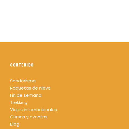
Seguro de responsabilidad civil
Seguro de accidentes durante la actividad
Botiquín de primeros auxilios durante la
actividad
El precio no incluye
Nada que no ponga en el apartado incluye
CONTENIDO
Material necesario
Ropa cómoda y adecuada para realizar la
Senderismo
actividad según las condiciones
Raquetas de nieve
climatológicas del día y de la zona.
Fin de semana
Impermeable tipo Goretex si fuera necesario
Trekking
(siempre es recomendable llevar uno en la
Viajes internacionales
mochila).
Cursos y eventos
Calzado cómodo y adecuado para realizar
Blog
la actividad, se recomienda bota de