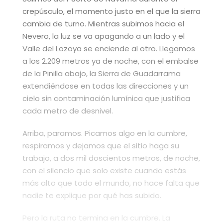
crepúsculo, el momento justo en el que la sierra
cambia de turno. Mientras subimos hacia el
Nevero, la luz se va apagando a un lado y el
Valle del Lozoya se enciende al otro. Llegamos
a los 2.209 metros ya de noche, con el embalse
de la Pinilla abajo, la Sierra de Guadarrama
extendiéndose en todas las direcciones y un
cielo sin contaminación lumínica que justifica
cada metro de desnivel.
Arriba, paramos. Picamos algo en la cumbre,
respiramos y dejamos que el sitio haga su
trabajo, a dos mil doscientos metros, de noche,
con el silencio que solo existe cuando estás
más alto que todo el mundo, no hace falta que
nadie te explique por qué has subido.
Pero la ruta no termina en la cumbre. La