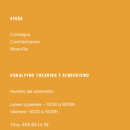
montaña para evitar torceduras.
Sombrero o gorra, gafas de sol y protector
AYUDA
solar.
Mochila cómoda recomendable 25/30 L.
Consejos
Contáctanos
Agua mínimo 1,5 litros por persona.
Filosofía
Comida y algo para picar.
Linterna o frontal con pilas cargadas
Bastones para caminar (recomendable)
SUBALPINO TREKKING Y SENDERISMO
Horario de atención:
Lunes a jueves – 10:00 a 16:00h
Como lo hacemos
Viernes- 10:00 a 19:00h
Tfno. 656 83 14 39