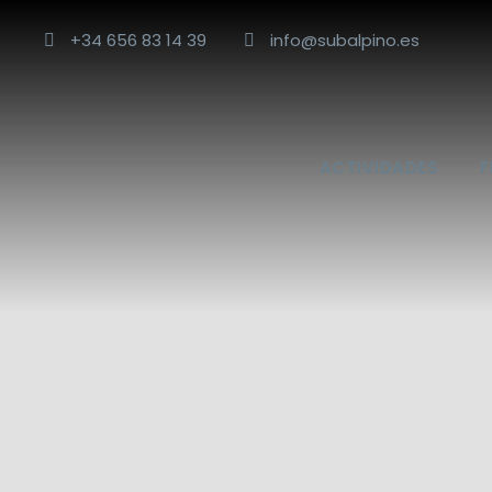
+34 656 83 14 39
info@subalpino.es
ACTIVIDADES
F