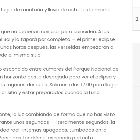
efugio de montaña y lluvia de estrellas la misma
que no deberían coincidir pero coinciden. A las
l Sol y lo tapará por completo — el primer eclipse
o. Unas horas después, las Perseidas empezarán a
sde el mismo sitio.
o escondido entre cumbres del Parque Nacional de
on horizonte oeste despejado para ver el eclipse y
las fugaces después. Salimos a las 17:00 para llegar
jor sitio y estar preparados cuando la Luna
rizonte, la luz cambiando de forma que no has visto
rante unos segundos — literalmente segundos, la
idad real: linternas apagadas, tumbados en la
Perseidas tendrán el escenario perfecto.