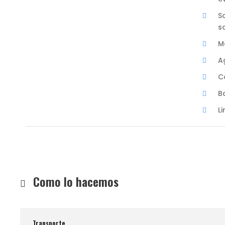
S
so
M
A
C
B
Li
Como lo hacemos
Transporte