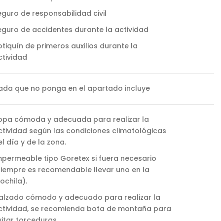
eguro de responsabilidad civil
eguro de accidentes durante la actividad
otiquín de primeros auxilios durante la
ctividad
ada que no ponga en el apartado incluye
opa cómoda y adecuada para realizar la
ctividad según las condiciones climatológicas
el día y de la zona.
mpermeable tipo Goretex si fuera necesario
siempre es recomendable llevar uno en la
ochila).
alzado cómodo y adecuado para realizar la
ctividad, se recomienda bota de montaña para
vitar torceduras.