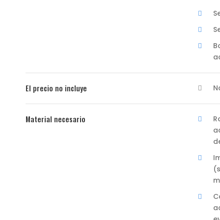
S
S
B
a
El precio no incluye
N
Material necesario
R
a
d
I
(
m
C
a
e