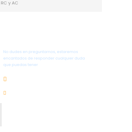
RC y AC
¿Tienes alguna pregunta?
No dudes en preguntarnos, estaremos
encantados de responder cualquier duda
que puedas tener
656.83.14.39
info@subalpino.es