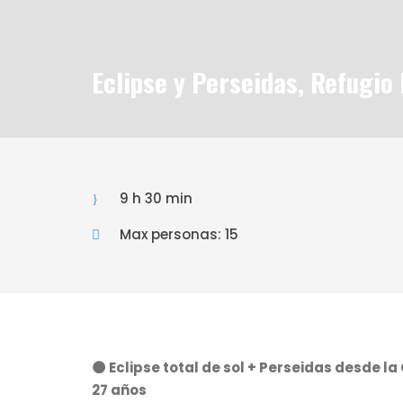
Eclipse y Perseidas, Refugi
9 h 30 min
Max personas: 15
🌑 Eclipse total de sol + Perseidas desde l
27 años