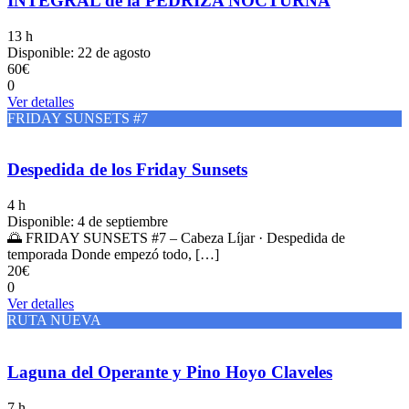
INTEGRAL de la PEDRIZA NOCTURNA
13 h
Disponible: 22 de agosto
60€
0
Ver detalles
FRIDAY SUNSETS #7
Despedida de los Friday Sunsets
4 h
Disponible: 4 de septiembre
🌅 FRIDAY SUNSETS #7 – Cabeza Líjar · Despedida de
temporada Donde empezó todo, […]
20€
0
Ver detalles
RUTA NUEVA
Laguna del Operante y Pino Hoyo Claveles
7 h