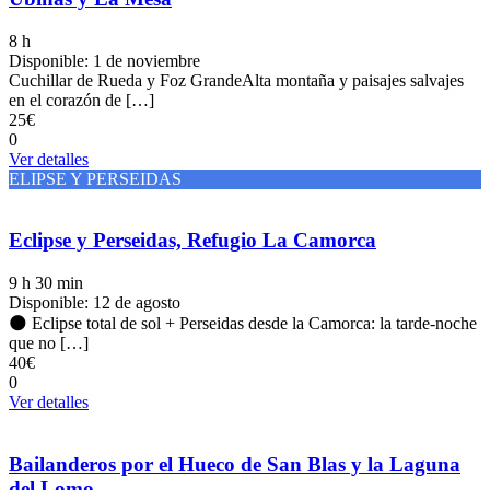
8 h
Disponible: 1 de noviembre
Cuchillar de Rueda y Foz GrandeAlta montaña y paisajes salvajes
en el corazón de […]
25€
0
Ver detalles
ELIPSE Y PERSEIDAS
Eclipse y Perseidas, Refugio La Camorca
9 h 30 min
Disponible: 12 de agosto
🌑 Eclipse total de sol + Perseidas desde la Camorca: la tarde-noche
que no […]
40€
0
Ver detalles
Bailanderos por el Hueco de San Blas y la Laguna
del Lomo