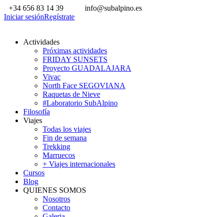
+34 656 83 14 39
info@subalpino.es
Iniciar sesión
Regístrate
Actividades
Próximas actividades
FRIDAY SUNSETS
Proyecto GUADALAJARA
Vivac
North Face SEGOVIANA
Raquetas de Nieve
#Laboratorio SubAlpino
Filosofía
Viajes
Todas los viajes
Fin de semana
Trekking
Marruecos
+ Viajes internacionales
Cursos
Blog
QUIENES SOMOS
Nosotros
Contacto
Galeria