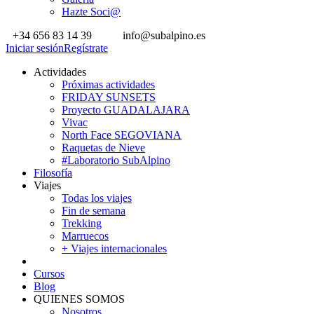
Hazte Soci@
+34 656 83 14 39
info@subalpino.es
Iniciar sesión
Regístrate
Actividades
Próximas actividades
FRIDAY SUNSETS
Proyecto GUADALAJARA
Vivac
North Face SEGOVIANA
Raquetas de Nieve
#Laboratorio SubAlpino
Filosofía
Viajes
Todas los viajes
Fin de semana
Trekking
Marruecos
+ Viajes internacionales
Cursos
Blog
QUIENES SOMOS
Nosotros