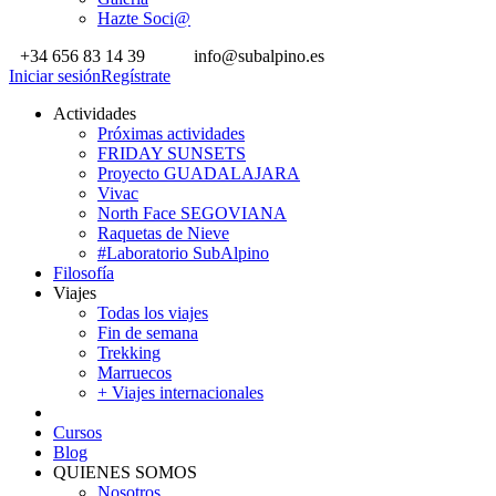
Hazte Soci@
+34 656 83 14 39
info@subalpino.es
Iniciar sesión
Regístrate
Actividades
Próximas actividades
FRIDAY SUNSETS
Proyecto GUADALAJARA
Vivac
North Face SEGOVIANA
Raquetas de Nieve
#Laboratorio SubAlpino
Filosofía
Viajes
Todas los viajes
Fin de semana
Trekking
Marruecos
+ Viajes internacionales
Cursos
Blog
QUIENES SOMOS
Nosotros