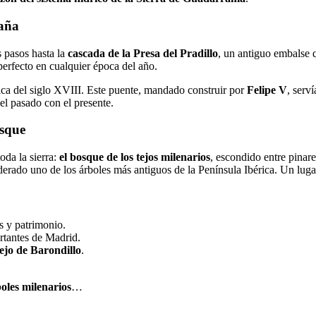
taña
s pasos hasta la
cascada de la Presa del Pradillo
, un antiguo embalse 
perfecto en cualquier época del año.
rica del siglo XVIII. Este puente, mandado construir por
Felipe V
, serv
el pasado con el presente.
osque
oda la sierra:
el bosque de los tejos milenarios
, escondido entre pinare
derado uno de los árboles más antiguos de la Península Ibérica. Un lugar
s y patrimonio.
rtantes de Madrid.
ejo de Barondillo
.
oles milenarios
…