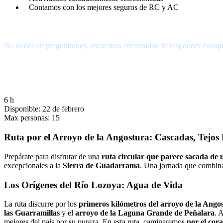
Contamos con los mejores seguros de RC y AC
¿Tienes alguna pregunta?
No dudes en preguntarnos, estaremos encantados de responder cualqu
656.83.14.39
info@subalpino.es
6 h
Disponible: 22 de febrero
Max personas: 15
Ruta por el Arroyo de la Angostura: Cascadas, Tejos
Prepárate para disfrutar de una
ruta circular que parece sacada de 
excepcionales a la
Sierra de Guadarrama
. Una jornada que combina 
Los Orígenes del Río Lozoya: Agua de Vida
La ruta discurre por los
primeros kilómetros del arroyo de la Ango
las Guarramillas
y el
arroyo de la Laguna Grande de Peñalara
. 
mejores del país por su pureza. En esta ruta, caminaremos
por el cor