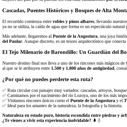
Cascadas, Puentes Históricos y Bosques de Alta Mon
El recorrido comienza entre
robles y pinos albares
, llevando nuestro
ya no se utiliza, la caída de agua que forma es un espectáculo natural 
Más adelante, llegaremos al
Puente de la Angostura
, una joya histó
del Paular
. Aunque discreto, es un tesoro arquitectónico que conecta 
El Tejo Milenario de Barondillo: Un Guardián del B
Nuestro destino final nos lleva a uno de los rincones más mágicos de t
al que se le atribuyen entre
1.500 y 1.800 años de antigüedad
, consi
¿Por qué no puedes perderte esta ruta?
✅ Ruta circular con paisajes muy variados: cascadas, arroyos, bosque
✅ Caminamos por el nacimiento del río Lozoya, uno de los más impo
✅ Visitamos rincones únicos como el
Puente de la Angostura
y el
T
✅ Ideal para los amantes de la naturaleza, la fotografía y la historia.
Naturaleza en estado puro, historia escondida entre piedras y árb
¿Te vienes a vivir esta experiencia inolvidable?
🌲💧