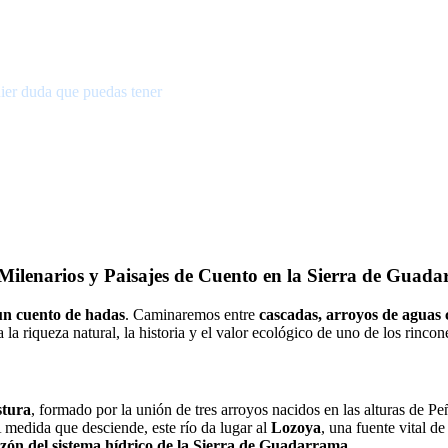
ier duda que puedas tener
 Milenarios y Paisajes de Cuento en la Sierra de Guad
un cuento de hadas
. Caminaremos entre
cascadas, arroyos de aguas 
la riqueza natural, la historia y el valor ecológico de uno de los rinco
stura
, formado por la unión de tres arroyos nacidos en las alturas de Pe
A medida que desciende, este río da lugar al
Lozoya
, una fuente vital 
azón del sistema hídrico de la Sierra de Guadarrama
.