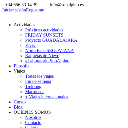
+34 656 83 14 39
info@subalpino.es
Iniciar sesión
Regístrate
Actividades
Próximas actividades
FRIDAY SUNSETS
Proyecto GUADALAJARA
Vivac
North Face SEGOVIANA
Raquetas de Nieve
#Laboratorio SubAlpino
Filosofía
Viajes
Todas los viajes
Fin de semana
Trekking
Marruecos
+ Viajes internacionales
Cursos
Blog
QUIENES SOMOS
Nosotros
Contacto
Galeria