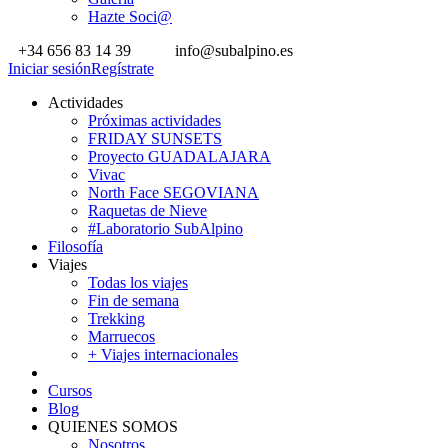
Hazte Soci@
+34 656 83 14 39
info@subalpino.es
Iniciar sesión
Regístrate
Actividades
Próximas actividades
FRIDAY SUNSETS
Proyecto GUADALAJARA
Vivac
North Face SEGOVIANA
Raquetas de Nieve
#Laboratorio SubAlpino
Filosofía
Viajes
Todas los viajes
Fin de semana
Trekking
Marruecos
+ Viajes internacionales
Cursos
Blog
QUIENES SOMOS
Nosotros