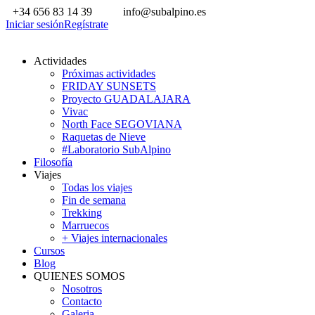
+34 656 83 14 39
info@subalpino.es
Iniciar sesión
Regístrate
Actividades
Próximas actividades
FRIDAY SUNSETS
Proyecto GUADALAJARA
Vivac
North Face SEGOVIANA
Raquetas de Nieve
#Laboratorio SubAlpino
Filosofía
Viajes
Todas los viajes
Fin de semana
Trekking
Marruecos
+ Viajes internacionales
Cursos
Blog
QUIENES SOMOS
Nosotros
Contacto
Galeria