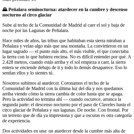
🌄 Peñalara seminocturna: atardecer en la cumbre y descenso
nocturno al circo glaciar
Sube al
techo de la Comunidad
de Madrid al caer el
sol y baja de
noche por
las Lagunas de
Peñalara.
Hace miles de
años, las tribus que
habitaban esta sierra
miraban a
Peñalara y
veían algo más que una
montaña. La convirtieron
en un
lugar sagrado
— el punto más
alto, el más visible,
el que conectaba
la
tierra con lo que
hubiera encima. No es
difícil entender por qué.
A
2.428 metros,
cuando estás arriba y el
sol empieza a caer,
la sierra
entera se
enciende debajo de ti y
todo lo demás
desaparece. Eso lo
sentían
ellos y lo sientes tú.
Nosotros subimos
al atardecer.
Coronamos el techo de la
Comunidad de Madrid con
la última luz del
día y nos quedamos
arriba viendo cómo la
sierra cambia de color
hasta que se apaga.
Pero la actividad no
termina ahí — cuando
oscurece, arranca la
segunda parte: el
descenso nocturno por el
paso de Claveles
hasta el
circo
glaciar de Peñalara y
sus lagunas. De
noche. Con frontal.
Por
un terreno que
de día ya
impresiona y que a oscuras
es otra categoría
de experiencia.
Do
s actividades en
una: un atardecer
desde la cumbre más
alta de