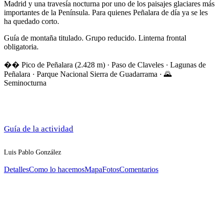
Madrid y una
travesía nocturna por
uno de los
paisajes glaciares más
importantes de la
Península. Para quienes
Peñalara de día ya se
les
ha quedado
corto.
Guía de
montaña titulado. Grupo
reducido. Linterna
frontal
obligatoria.
�
� Pico de
Peñalara (2.428 m) ·
Paso de Claveles ·
Lagunas de
Peñalara ·
Parque Nacional
Sierra de Guadarrama ·
🌄
Seminocturna
Guía de la actividad
Luis Pablo González
Detalles
Como lo hacemos
Mapa
Fotos
Comentarios