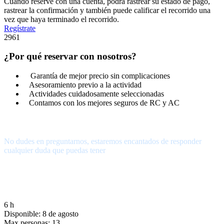
Cuando reserve con una cuenta, podrá rastrear su estado de pago,
rastrear la confirmación y también puede calificar el recorrido una
vez que haya terminado el recorrido.
Regístrate
2961
¿Por qué reservar con nosotros?
Garantía de mejor precio sin complicaciones
Asesoramiento previo a la actividad
Actividades cuidadosamente seleccionadas
Contamos con los mejores seguros de RC y AC
¿Tienes alguna pregunta?
No dudes en preguntarnos, estaremos encantados de responder
cualquier duda que puedas tener
656.83.14.39
info@subalpino.es
6 h
Disponible: 8 de agosto
Max personas: 13