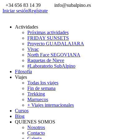
+34 656 83 14 39
info@subalpino.es
Iniciar sesión
Regístrate
Actividades
Próximas actividades
FRIDAY SUNSETS
Proyecto GUADALAJARA
Vivac
North Face SEGOVIANA
Raquetas de Nieve
#Laboratorio SubAlpino
Filosofía
Viajes
Todas los viajes
Fin de semana
Trekking
Marruecos
+ Viajes internacionales
Cursos
Blog
QUIENES SOMOS
Nosotros
Contacto
Galeria