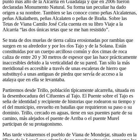
punto más alto de la Alcarria en Guadalaja y que en 2006 fueron
declaradas Monumento Natural. Su forma tan peculiar ha dado
origen a su nombre. Tambien se las conoce como peñas Alcalatenas,
peñas Alkalathem, peñas Alcalaten o peñas de Braña. Sobre las
Tetas de Viana Camilo José Cela cuenta en su libro Viaje a la
Alcarria “las dos únicas tetas que se me han resistido”.
Se trata de dos muelas de tierra caliza erosionadas por ramblas que
surgen en su alrededor y por los ríos Tajo y de la Solana. Están
constituidas por un cuerpo arcilloso común y dos cimas de roca
caliza de entre 20 y 30 metros de espesor que las hace prácticamente
inaccesibles debido a la verticalidad de su pared. Tan sólo la más
meridional es accesible a través de unas escaleras de hierro que
substituyó a unas antiguas de piedra que servía de acceso a la
atalaya que en ella se levantaba.
Partiremos desde Trillo, población típicamente alcarreña, situada en
la desembocadura del Cifuentes al Tajo. El Puente sobre el Tajo es
seña de identidad y recipiente de historias que rodearon su tiempo y
el del municipio, envuelto en batallas que requirieron su paso o su
dominio. Trillo, cercado en aguas, tiene en sus puentes parte de su
camino, más alejados el puente de Arriba o el puente Murel
participan de su protagonismo.
Mas tarde visitaremos el pueblo de Viana de Mondejar, situado en la