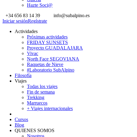
Hazte Soci@
+34 656 83 14 39
info@subalpino.es
Iniciar sesión
Regístrate
Actividades
Próximas actividades
FRIDAY SUNSETS
Proyecto GUADALAJARA
Vivac
North Face SEGOVIANA
Raquetas de Nieve
#Laboratorio SubAlpino
Filosofía
Viajes
Todas los viajes
Fin de semana
Trekking
Marruecos
+ Viajes internacionales
Cursos
Blog
QUIENES SOMOS
Nosotros