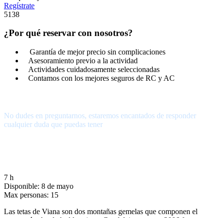
Regístrate
5138
¿Por qué reservar con nosotros?
Garantía de mejor precio sin complicaciones
Asesoramiento previo a la actividad
Actividades cuidadosamente seleccionadas
Contamos con los mejores seguros de RC y AC
¿Tienes alguna pregunta?
No dudes en preguntarnos, estaremos encantados de responder
cualquier duda que puedas tener
656.83.14.39
info@subalpino.es
7 h
Disponible: 8 de mayo
Max personas: 15
Las tetas de Viana son dos montañas gemelas que componen el