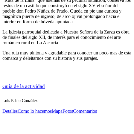
“Ruta de la Lana” que además de su peculiar situación, conserva los
restos de un castillo que construyó en el siglo XV el señor del
pueblo don Pedro Núñez de Prado. Queda en pie una curiosa y
magnífica puerta de ingreso, de arco ojival prolongado hacia el
interior en forma de bóveda apuntada.
La Iglesia parroquial dedicada a Nuestra Señora de la Zarza es obra
de finales del siglo XII, de interés para el conocimiento del arte
románico rural en La Alcarria.
Una ruta muy pintona y agradable para conocer un poco mas de esta
comarca y deleitarnos con su historia y sus parajes.
Guía de la actividad
Luis Pablo González
Detalles
Como lo hacemos
Mapa
Fotos
Comentarios