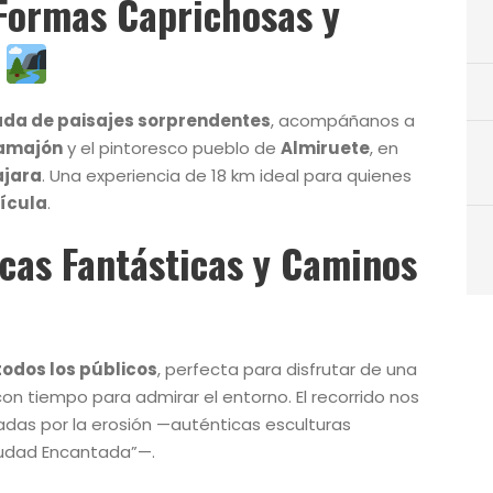
 Formas Caprichosas y
rgada de paisajes sorprendentes
, acompáñanos a
Tamajón
y el pintoresco pueblo de
Almiruete
, en
ajara
. Una experiencia de 18 km ideal para quienes
lícula
.
ocas Fantásticas y Caminos
 todos los públicos
, perfecta para disfrutar de una
on tiempo para admirar el entorno. El recorrido nos
adas por la erosión —auténticas esculturas
iudad Encantada”—.