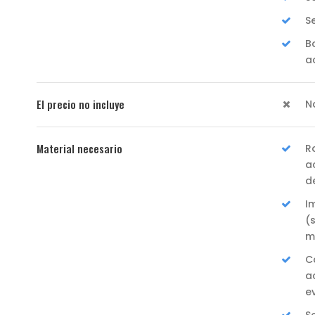
S
B
a
El precio no incluye
N
Material necesario
R
a
d
I
(
m
C
a
e
S