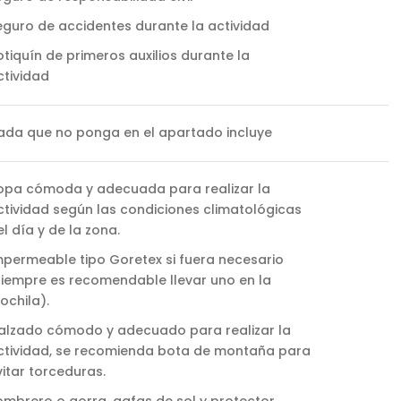
eguro de accidentes durante la actividad
otiquín de primeros auxilios durante la
ctividad
ada que no ponga en el apartado incluye
opa cómoda y adecuada para realizar la
ctividad según las condiciones climatológicas
el día y de la zona.
mpermeable tipo Goretex si fuera necesario
siempre es recomendable llevar uno en la
ochila).
alzado cómodo y adecuado para realizar la
ctividad, se recomienda bota de montaña para
vitar torceduras.
ombrero o gorra, gafas de sol y protector