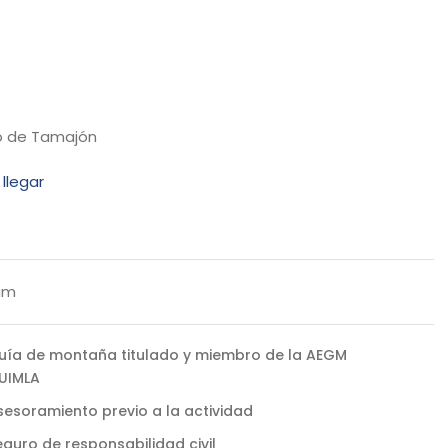
o de Tamajón
llegar
am
uía de montaña titulado y miembro de la AEGM
 UIMLA
sesoramiento previo a la actividad
eguro de responsabilidad civil