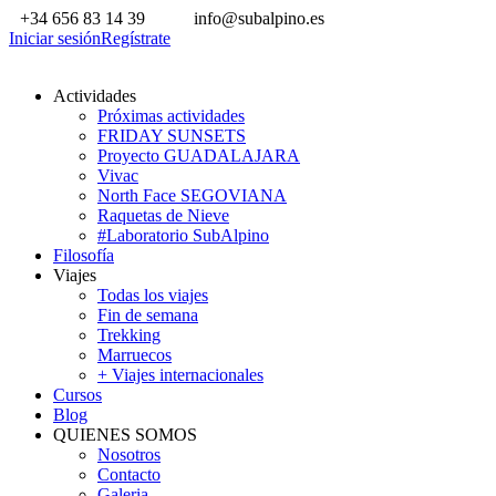
+34 656 83 14 39
info@subalpino.es
Iniciar sesión
Regístrate
Actividades
Próximas actividades
FRIDAY SUNSETS
Proyecto GUADALAJARA
Vivac
North Face SEGOVIANA
Raquetas de Nieve
#Laboratorio SubAlpino
Filosofía
Viajes
Todas los viajes
Fin de semana
Trekking
Marruecos
+ Viajes internacionales
Cursos
Blog
QUIENES SOMOS
Nosotros
Contacto
Galeria