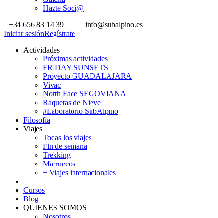
Hazte Soci@
+34 656 83 14 39
info@subalpino.es
Iniciar sesión
Regístrate
Actividades
Próximas actividades
FRIDAY SUNSETS
Proyecto GUADALAJARA
Vivac
North Face SEGOVIANA
Raquetas de Nieve
#Laboratorio SubAlpino
Filosofía
Viajes
Todas los viajes
Fin de semana
Trekking
Marruecos
+ Viajes internacionales
Cursos
Blog
QUIENES SOMOS
Nosotros