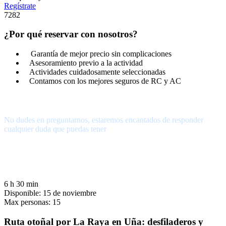
Regístrate
7282
¿Por qué reservar con nosotros?
Garantía de mejor precio sin complicaciones
Asesoramiento previo a la actividad
Actividades cuidadosamente seleccionadas
Contamos con los mejores seguros de RC y AC
¿Tienes alguna pregunta?
No dudes en preguntarnos, estaremos encantados de responder
cualquier duda que puedas tener
656.83.14.39
info@subalpino.es
6 h 30 min
Disponible: 15 de noviembre
Max personas: 15
Ruta otoñal por La Raya en Uña: desfiladeros y