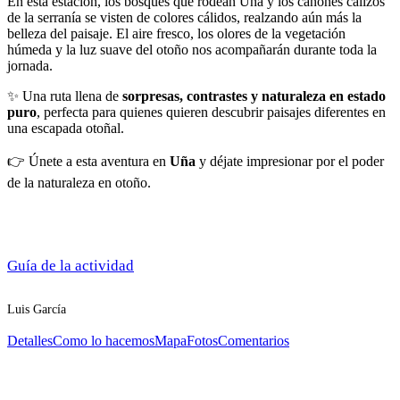
En esta estación, los bosques que rodean Uña y los cañones calizos
de la serranía se visten de colores cálidos, realzando aún más la
belleza del paisaje. El aire fresco, los olores de la vegetación
húmeda y la luz suave del otoño nos acompañarán durante toda la
jornada.
✨ Una ruta llena de
sorpresas, contrastes y naturaleza en estado
puro
, perfecta para quienes quieren descubrir paisajes diferentes en
una escapada otoñal.
👉 Únete a esta aventura en
Uña
y déjate impresionar por el poder
de la naturaleza en otoño.
Guía de la actividad
Luis García
Detalles
Como lo hacemos
Mapa
Fotos
Comentarios