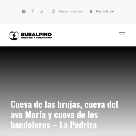
Iniciar sesión
Regístrate
Cueva de las brujas, cueva del
ave María y cueva de los
bandoleros – La Pedriza