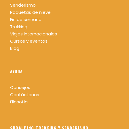
Ropa cómoda y adecuada para realizar la
Senderismo
actividad según las condiciones
Raquetas de nieve
climatológicas del día y de la zona.
Fin de semana
Impermeable tipo Goretex si fuera necesario
Trekking
(siempre es recomendable llevar uno en la
Viajes internacionales
mochila).
Cursos y eventos
Calzado cómodo y adecuado para realizar
Blog
la actividad, se recomienda bota de
montaña para evitar torceduras.
Sombrero o gorra, gafas de sol y protector
AYUDA
solar.
Mochila cómoda recomendable 25/30 L.
Consejos
Contáctanos
Agua mínimo 1,5 litros por persona.
Filosofía
Comida y algo para picar.
Bastones para caminar (recomendable)
Linterna o frontal y silbato (recomendable)
SUBALPINO TREKKING Y SENDERISMO