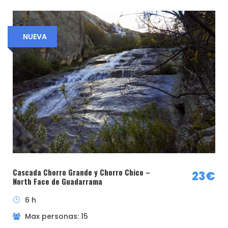
¿Quieres saber más sobre el sistema MIDE?
Pincha aqui
NUEVA
Lugar de salida y regreso
Aparcamiento del Tranco de la Pedriza
Como llegar
Cascada Chorro Grande y Chorro Chico –
23€
North Face de Guadarrama
6 h
Max personas: 15
Hora de salida