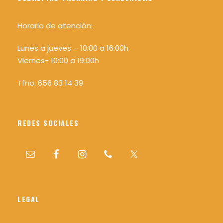
Horario de atención:
Lunes a jueves – 10:00 a 16:00h
Como lo hacemos
Viernes- 10:00 a 19:00h
Tfno. 656 83 14 39
Transporte
REDES SOCIALES
El límite máximo de participantes será de 15
personas.
Nosotros no ponemos el transporte pero
ponemos de acuerdo a la gente que quiera
compartir coche con quien lo necesite y para
LEGAL
ello fijamos tres posibles puntos de encuentro: