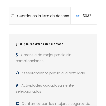
aventuras. El entorno que la rodea es
simplemente espectacular.
Guardar en la lista de deseos
5032
Desafíos y Recompensas
A lo largo del recorrido, nos enfrentaremos a
tramos que requieren el uso de las manos para
¿Por qué reservar con nosotros?
progresar, añadiendo un toque de escalada
que hará las delicias de los más aventureros.
Garantía de mejor precio sin
Las vistas panorámicas de la
Sierra de
complicaciones
Guadarrama
y las formaciones rocosas
características de La Pedriza nos
Asesoramiento previo a la actividad
acompañarán en todo momento, ofreciendo
escenarios perfectos para la fotografía y la
Actividades cuidadosamente
contemplación.
seleccionadas
Contamos con los mejores seguros de