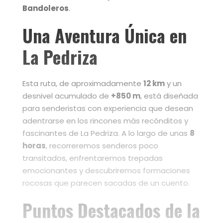
Bandoleros
.
Una Aventura Única en
La Pedriza
Esta ruta, de aproximadamente
12 km
y un
desnivel acumulado de
+850 m
, está diseñada
para senderistas con experiencia que desean
adentrarse en los rincones más recónditos y
fascinantes de La Pedriza. A lo largo de unas
8
horas
, recorreremos senderos poco
transitados, enfrentaremos trepadas
emocionantes y descubriremos formaciones
rocosas que parecen sacadas de un cuento.
Puntos Destacados de la