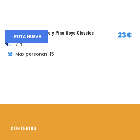
09:00 am
Precio incluye
Guía de montaña titulado y miembro de la
Laguna del Operante y Pino Hoyo Claveles
23€
RUTA NUEVA
AEGM y UIMLA
7 h
Asesoramiento previo a la actividad
Max personas: 15
Seguro de responsabilidad civil
Seguro de accidentes durante la actividad
Botiquín de primeros auxilios durante la
actividad
El precio no incluye
Nada que no ponga en el apartado incluye
CONTENIDO
Material necesario