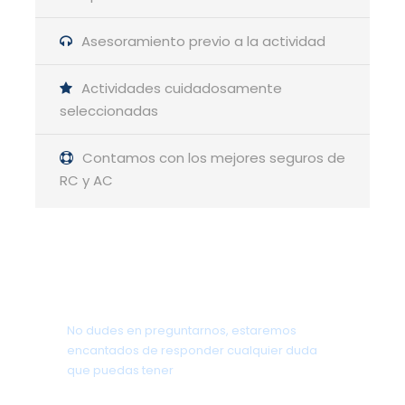
Asesoramiento previo a la actividad
Actividades cuidadosamente
seleccionadas
Contamos con los mejores seguros de
Lugar de salida y regreso
RC y AC
Aparcamiento público la Barranca
(Navacerrada)
Como llegar
¿Tienes alguna pregunta?
No dudes en preguntarnos, estaremos
encantados de responder cualquier duda
Hora de salida
que puedas tener
18:00 h