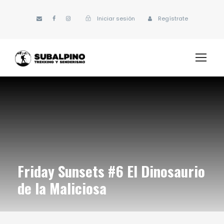
Iniciar sesión
Regístrate
Friday Sunsets #6 El Dinosaurio
de la Maliciosa