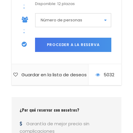
de sol: 21:05h
Disponible: 12 plazas
Detalles de la excursión
Guardar en la lista de deseos
5032
Datos técnicos
Distancia: 9 km
Desnivel: +550 m -550 m
¿Por qué reservar con nosotros?
Nivel: Fácil / Medio
Duración: 4 h 30 min aprox
Garantía de mejor precio sin
Mas info sobre los niveles picha aquí
complicaciones