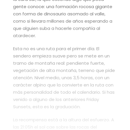
gente conoce: una formación rocosa gigante
con forma de dinosaurio asomado al valle,
como si llevara millones de años esperando a
que alguien suba a hacerle compañía al
atardecer.
Esta no es una ruta para el primer día. El
sendero empieza suave pero se mete en un
tramo de montaña real: pendiente fuerte,
vegetación de alta montaña, terreno que pide
atención. Nivel medio, unas 3,5 horas, con un
carácter alpino que la convierte en la ruta con
más personalidad de todo el calendario. Si has
venido a alguno de los anteriores Friday
Sunsets, esta es la graduación.
La recompensa está a la altura del esfuerzo. A
las 21:05h el sol cae sobre las rocas del