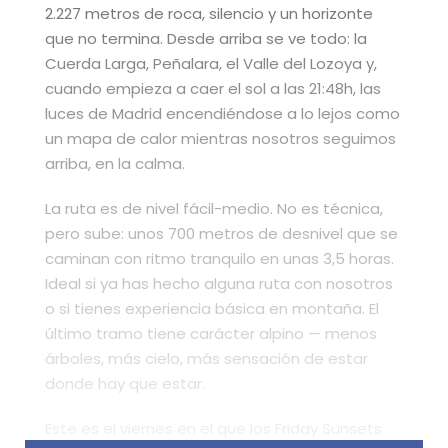
2.227 metros de roca, silencio y un horizonte
que no termina. Desde arriba se ve todo: la
Cuerda Larga, Peñalara, el Valle del Lozoya y,
cuando empieza a caer el sol a las 21:48h, las
luces de Madrid encendiéndose a lo lejos como
un mapa de calor mientras nosotros seguimos
arriba, en la calma.
La ruta es de nivel fácil-medio. No es técnica,
pero sube: unos 700 metros de desnivel que se
caminan con ritmo tranquilo en unas 3,5 horas.
Ideal si ya has hecho alguna ruta con nosotros
o si tienes experiencia básica en montaña. El
último tramo tiene carácter alpino — menos
árboles, más cielo, más sensación de estar
donde hay que estar.
Este es el viernes en el que los Friday Sunsets