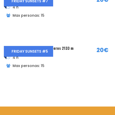
FRIDAY SUNSETS #7
Guía de montaña titulado y miembro de la
4 h
AEGM y UIMLA
Max personas: 15
Asesoramiento previo a la actividad
Seguro de responsabilidad civil
Seguro de accidentes durante la actividad
Botiquín de primeros auxilios durante la
actividad
Friday Sunsets Pico Bailanderos 2133 m
20€
FRIDAY SUNSETS #5
4 h
El precio no incluye
Max personas: 15
Nada que no ponga en el apartado incluye
Material necesario
Ropa cómoda y adecuada para realizar la
actividad según las condiciones
climatológicas del día y de la zona.
Impermeable tipo Goretex si fuera necesario