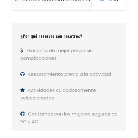
Datos técnicos
Distancia: 12 km
¿Por qué reservar con nosotros?
Desnivel: +750 m -750 m
Nivel: Fácil / Medio
Garantía de mejor precio sin
Duración: 5 h 30 min aprox
complicaciones
Mas info sobre los niveles picha aquí
Asesoramiento previo a la actividad
Actividades cuidadosamente
seleccionadas
Contamos con los mejores seguros de
RC y AC