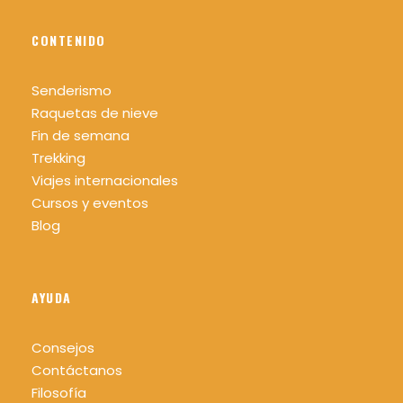
(siempre es recomendable llevar uno en la
mochila).
CONTENIDO
Calzado cómodo y adecuado para realizar
la actividad, se recomienda bota de
Senderismo
montaña para evitar torceduras.
Raquetas de nieve
Sombrero o gorra, gafas de sol y protector
Fin de semana
solar.
Trekking
Viajes internacionales
Mochila cómoda recomendable 25/30 L.
Cursos y eventos
Agua mínimo 1,5 litros por persona.
Blog
Comida y algo para picar.
Bastones para caminar (recomendable)
AYUDA
Frontal o linterna.
Consejos
Contáctanos
Filosofía