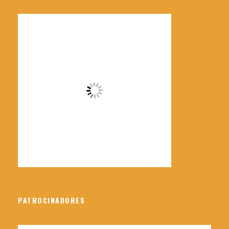
Lugar de salida y regreso
Parking público restaurante los claveles
Como llegar
Hora de salida
09:00 am
Precio incluye
Profesora titulada de Yoga y meditación
PATROCINADORES
Guía de montaña titulado y miembro de la
AEGM y UIMLA