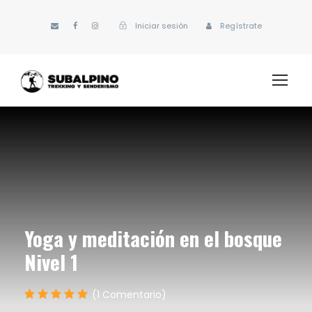
Iniciar sesión
Regístrate
Yoga y meditación en el bosque
Nivel 1
(1 Comentario)