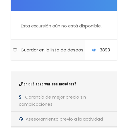
baño.
Pautas que seguir durante
las actividades
Esta excursión aún no está disponible.
-Hay que mantenerse
atento/a durante las marchas
para adaptar el ritmo de
Guardar en la lista de deseos
3893
progresión y las paradas con
respecto al resto del grupo
para poder mantener así la
distancia de seguridad en
todo momento. Es necesario
¿Por qué reservar con nosotros?
guardar distancia interpersonal
de 2 a 4 m.
Garantía de mejor precio sin
-En zigzags y zonas
complicaciones
empinadas, evitar detenerse
justo encima o debajo de otra
Asesoramiento previo a la actividad
persona.