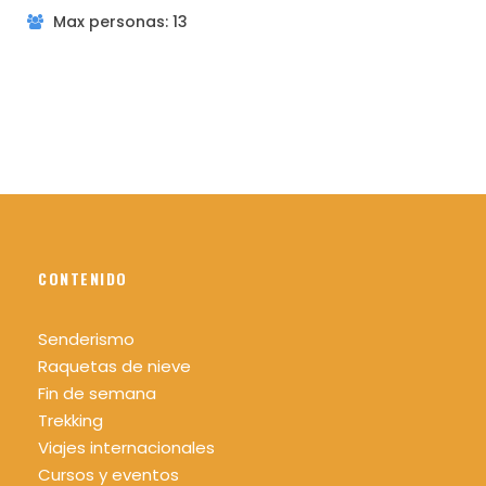
transparentes (se recomienda
Max personas: 13
que cubran los ojos lo máximo
posible y a ser posible con
cristal de seguridad contra
impactos)
-Crema de protección solar
individual
-Comida y bebida individual
-Botecito pequeño con gel o e
spray desinfectante
biodegradable.
CONTENIDO
-Recomendable: Gorra con
visera, pañoleta de tela
Senderismo
Raquetas de nieve
Fin de semana
Trekking
Viajes internacionales
Cursos y eventos