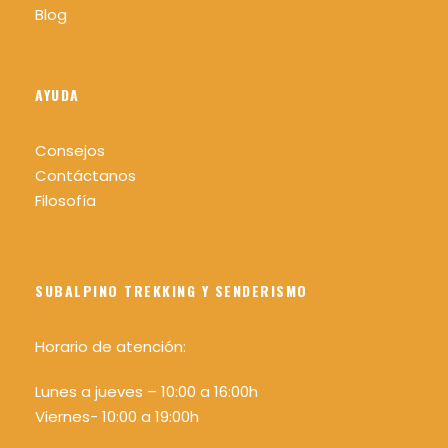
Blog
GUÍA DE LA ACTIVIDAD
Luis Pablo González
AYUDA
Consejos
Contáctanos
PROFESORA DE YOGA Y MEDITACIÓN
Filosofía
Aitana Leralta
SUBALPINO TREKKING Y SENDERISMO
Horario de atención:
Detalles de la excursión
Lunes a jueves – 10:00 a 16:00h
Viernes- 10:00 a 19:00h