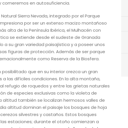
 y comeremos en autosuficiencia.
atural Sierra Nevada, integrado por el Parque
 impresiona por ser un extenso macizo montañoso
s alta de la Península Ibérica, el Mulhacén con
bética se extiende desde el sudeste de Granada
o a su gran variedad paisajística y a poseer unos
rsas figuras de protección. Además de ser parque
nternacionalmente como Reserva de la Biosfera.
n posibilitado que en su interior crezca un gran
las difíciles condiciones. En la alta montaña,
al refugio de roquedos y entre las grietas naturales
ación de especies exclusivas como la violeta de
ta altitud también se localizan hermosos valles de
dia altitud dominan el paisaje los bosques de hoja
cerezos silvestres y castaños. Estos bosques
e las estaciones; durante el otoño comienzan a