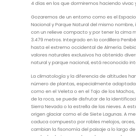
4 días en los que dormiremos haciendo vivac
Gozaremos de un entorno como es el Espacio N
Nacional y Parque Natural del mismo nombre,
con un relieve compacto y por tener la cima má
3.479 metros. Integrado en la cordillera Peni
hasta el extremo occidental de Almería. Debid
valores naturales exclusivos ha obtenido dive
natural y parque nacional, está reconocido i
La climatología y la diferencia de altitudes ha
número de plantas, especialmente adaptadas a 
como en el Veleta o en el Tajo de los Machos, 
de la roca, se puede disfrutar de la identific
Sierra Nevada o la estrella de las nieves. A es
origen glaciar como el de Siete Lagunas. A me
caduca compuesto por robles melojos, arces, 
cambian la fisonomía del paisaje a lo largo d