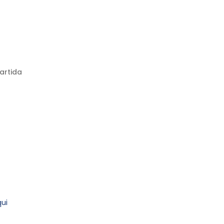
artida
ui