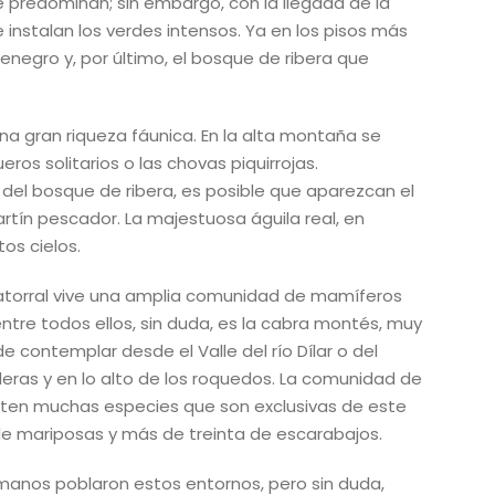
ue predominan; sin embargo, con la llegada de la
e instalan los verdes intensos. Ya en los pisos más
negro y, por último, el bosque de ribera que
na gran riqueza fáunica. En la alta montaña se
ros solitarios o las chovas piquirrojas.
del bosque de ribera, es posible que aparezcan el
artín pescador. La majestuosa águila real, en
os cielos.
atorral vive una amplia comunidad de mamíferos
De entre todos ellos, sin duda, es la cabra montés, muy
e contemplar desde el Valle del río Dílar o del
eras y en lo alto de los roquedos. La comunidad de
sten muchas especies que son exclusivas de este
de mariposas y más de treinta de escarabajos.
romanos poblaron estos entornos, pero sin duda,