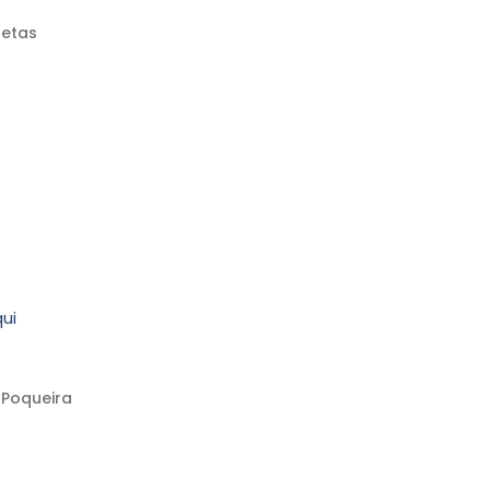
retas
ui
 Poqueira