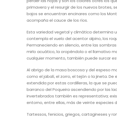
perder las hojas y son los colores ocres los q
primavera y el resurgir de los nuevos brotes, s
bajos se encuentran encinares como los Monte
acompaña el cauce de los ríos.
Esta variedad vegetal y climática determina u
contempla el vuelo del acentor alpino, los roque
Permaneciendo en silencio, entre las sombras 
mirlo acuático, la oropéndola o el llamativo m
cualquier momento, también puede surcar est
Al abrigo de la masa boscosa y del espeso m
como el jabalí, el zorro, el tejón o la jineta. 
extendida por estas cordilleras, la que se pued
barranco del Poqueira ascendiendo por las lad
invertebrados también es representativa; exi
entorno, entre ellas, más de veinte especies 
Tartessos, fenicios, griegos, cartagineses y 