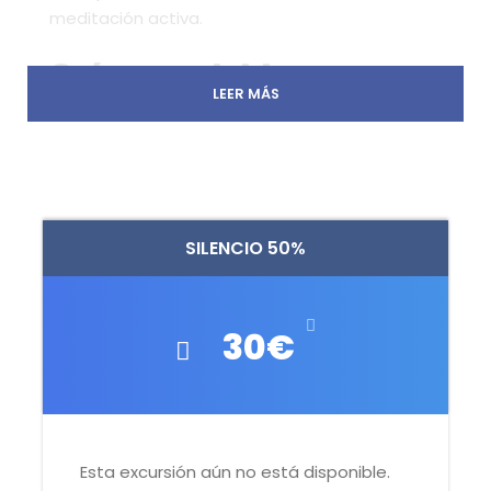
meditación activa.
Orígenes del Lozoya:
LEER MÁS
Agua Pura, Naturaleza
Viva
Comenzaremos la ruta junto al nacimiento del
SILENCIO 50%
arroyo de la Angostura
, formado por la
confluencia de los arroyos de
las Cerradillas
,
las Guarramillas
y
la Laguna Grande de
30€
Peñalara
. A medida que descendemos, este
curso de agua da origen al
río Lozoya
,
conocido por ser uno de los principales
abastecedores de agua potable de Madrid,
con una calidad excepcional.
Esta excursión aún no está disponible.