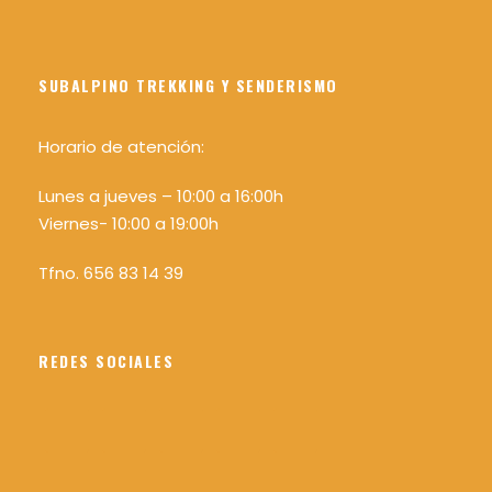
reconectar contigo
.
Una ruta para caminar de verdad, no solo
SUBALPINO TREKKING Y SENDERISMO
con los pies, sino también con los sentidos.
¿Te vienes a escuchar el silencio de la Sierra
de Guadarrama?
🌲🤫
Horario de atención:
Lunes a jueves – 10:00 a 16:00h
Viernes- 10:00 a 19:00h
GUÍA DE LA ACTIVIDAD
Tfno. 656 83 14 39
Raúl Serrano
REDES SOCIALES
Detalles de la excursión