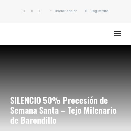
Iniciar sesión
Regístrate
SILENCIO 50% Procesión de
Semana Santa – Tejo Milenario
de Barondillo