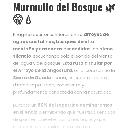
Murmullo del Bosque
🌿
🤫💧
Imagina recorrer senderos entre
arroyos de
aguas cristalinas, bosques de alta
montaña y cascadas escondidas
, en
pleno
silencio
, escuchando solo el sonido del viento,
del agua y del bosque. Esta
ruta circular por
el Arroyo de la Angostura
, en el corazón de la
Sierra de Guadarrama
, es una experiencia
diferente: pausada, consciente y
profundamente conectada con la naturaleza.
Durante un
50% del recorrido caminaremos
en silencio
, permitiendo que nuestros sentidos
despierten, que el entorno nos hable y que
cada paso se convierta en una forma de