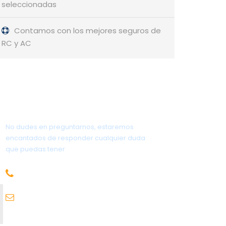
seleccionadas
Contamos con los mejores seguros de
RC y AC
¿Tienes alguna pregunta?
No dudes en preguntarnos, estaremos
encantados de responder cualquier duda
que puedas tener
656.83.14.39
info@subalpino.es