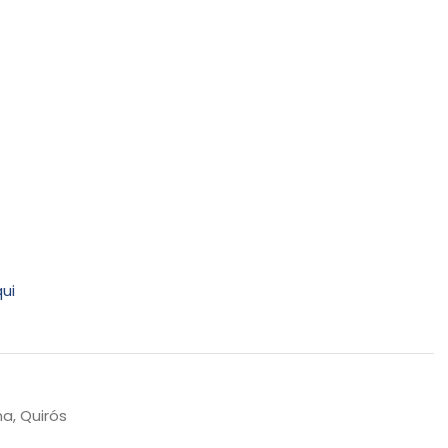
ui
a, Quirós