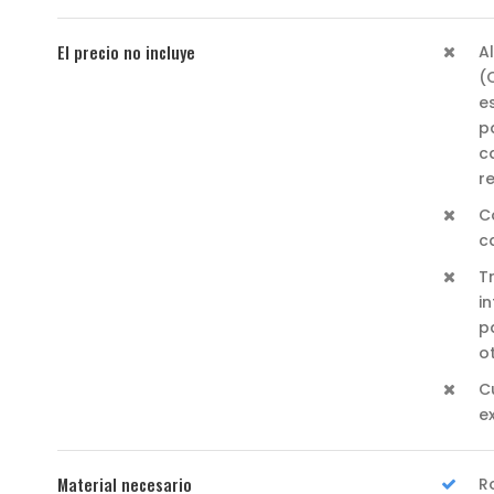
El precio no incluye
A
(
e
p
c
r
C
c
T
i
p
o
C
e
Material necesario
R