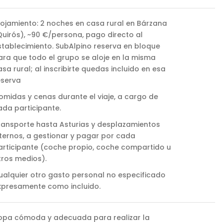
lojamiento: 2 noches en casa rural en Bárzana
Quirós), ~90 €/persona, pago directo al
stablecimiento. SubAlpino reserva en bloque
ara que todo el grupo se aloje en la misma
asa rural; al inscribirte quedas incluido en esa
eserva
omidas y cenas durante el viaje, a cargo de
ada participante.
ransporte hasta Asturias y desplazamientos
nternos, a gestionar y pagar por cada
articipante (coche propio, coche compartido u
tros medios).
ualquier otro gasto personal no especificado
xpresamente como incluido.
opa cómoda y adecuada para realizar la