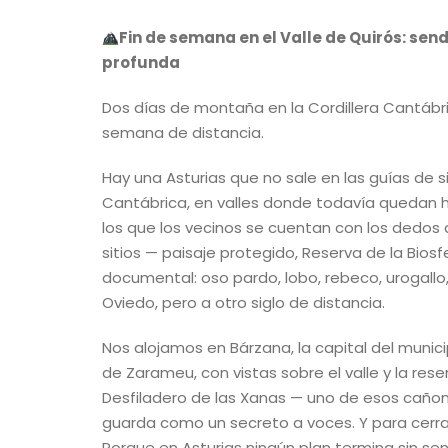
Fin de semana en el Valle de Quirós: send
profunda
Dos días de montaña en la Cordillera Cantábri
semana de distancia.
Hay una Asturias que no sale en las guías de sid
Cantábrica, en valles donde todavía quedan h
los que los vecinos se cuentan con los dedos 
sitios — paisaje protegido, Reserva de la Bios
documental: oso pardo, lobo, rebeco, urogallo
Oviedo, pero a otro siglo de distancia.
Nos alojamos en Bárzana, la capital del munici
de Zarameu, con vistas sobre el valle y la reser
Desfiladero de las Xanas — uno de esos cañon
guarda como un secreto a voces. Y para cerra
Porque en Asturias ningún plan termina sin se