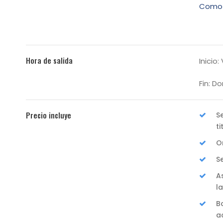
Como 
Hora de salida
Inicio:
Fin: D
Precio incluye
S
t
O
S
A
l
B
a