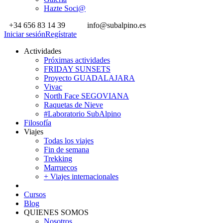
Hazte Soci@
+34 656 83 14 39
info@subalpino.es
Iniciar sesión
Regístrate
Actividades
Próximas actividades
FRIDAY SUNSETS
Proyecto GUADALAJARA
Vivac
North Face SEGOVIANA
Raquetas de Nieve
#Laboratorio SubAlpino
Filosofía
Viajes
Todas los viajes
Fin de semana
Trekking
Marruecos
+ Viajes internacionales
Cursos
Blog
QUIENES SOMOS
Nosotros