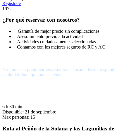
Regístrate
1972
¿Por qué reservar con nosotros?
Garantía de mejor precio sin complicaciones
Asesoramiento previo a la actividad
Actividades cuidadosamente seleccionadas
Contamos con los mejores seguros de RC y AC
¿Tienes alguna pregunta?
No dudes en preguntarnos, estaremos encantados de responder
cualquier duda que puedas tener
656.83.14.39
info@subalpino.es
6 h 30 min
Disponible: 21 de septiembre
Max personas: 15
Ruta al Peñón de la Solana y las Lagunillas de