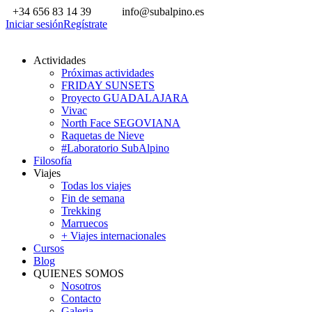
+34 656 83 14 39
info@subalpino.es
Iniciar sesión
Regístrate
Actividades
Próximas actividades
FRIDAY SUNSETS
Proyecto GUADALAJARA
Vivac
North Face SEGOVIANA
Raquetas de Nieve
#Laboratorio SubAlpino
Filosofía
Viajes
Todas los viajes
Fin de semana
Trekking
Marruecos
+ Viajes internacionales
Cursos
Blog
QUIENES SOMOS
Nosotros
Contacto
Galeria