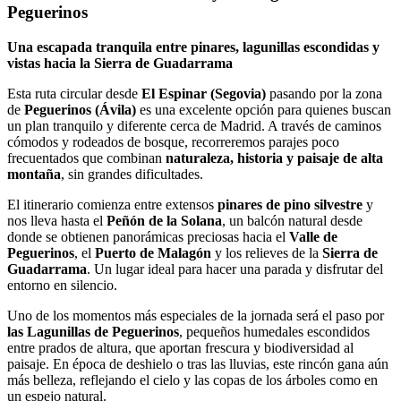
Peguerinos
Una escapada tranquila entre pinares, lagunillas escondidas y
vistas hacia la Sierra de Guadarrama
Esta ruta circular desde
El Espinar (Segovia)
pasando por la zona
de
Peguerinos (Ávila)
es una excelente opción para quienes buscan
un plan tranquilo y diferente cerca de Madrid. A través de caminos
cómodos y rodeados de bosque, recorreremos parajes poco
frecuentados que combinan
naturaleza, historia y paisaje de alta
montaña
, sin grandes dificultades.
El itinerario comienza entre extensos
pinares de pino silvestre
y
nos lleva hasta el
Peñón de la Solana
, un balcón natural desde
donde se obtienen panorámicas preciosas hacia el
Valle de
Peguerinos
, el
Puerto de Malagón
y los relieves de la
Sierra de
Guadarrama
. Un lugar ideal para hacer una parada y disfrutar del
entorno en silencio.
Uno de los momentos más especiales de la jornada será el paso por
las Lagunillas de Peguerinos
, pequeños humedales escondidos
entre prados de altura, que aportan frescura y biodiversidad al
paisaje. En época de deshielo o tras las lluvias, este rincón gana aún
más belleza, reflejando el cielo y las copas de los árboles como en
un espejo natural.