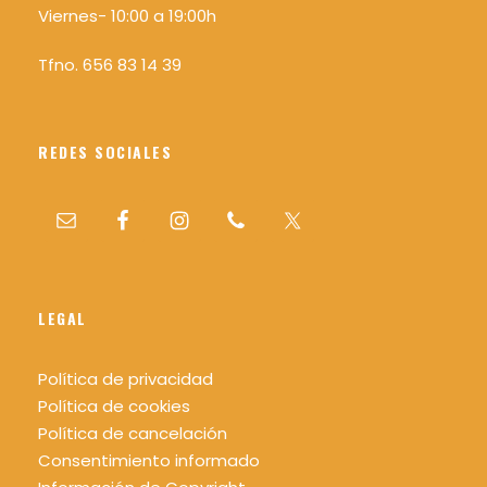
Seguros de Responsabilidad Civil y
Viernes- 10:00 a 19:00h
Accidentes.
Asesoramiento previo a la actividad y dosier
Tfno. 656 83 14 39
de las actividades
Botiquín de primeros auxilios durante la
actividad
REDES SOCIALES
El precio no incluye
Alojamiento (2 noches en Casa Rural u otros
alojamientos similares en la zona 80€
aprox).
LEGAL
Comidas y cenas durante el viaje.
Transporte hasta Asturias y
Política de privacidad
desplazamientos internos, a gestionar y
Política de cookies
pagar directamente por cada participante
Política de cancelación
(coche propio, coche compartido u otros
Consentimiento informado
medios).