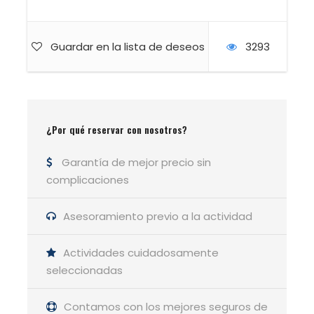
horizonte
.
Y por último, por
belleza
, aunque, como digo,
Guardar en la lista de deseos
3293
esto no deja de ser algo subjetivo. Pero la
verdad es que las formas, curvas, líneas que
dibuja este coloso calizo en el horizonte son
puro magnetismo para aquellos ojos que
quieren trepar a lo más alto, pero también a lo
¿Por qué reservar con nosotros?
más bello.
https://lasendadelhayedo.com/cinco-cosas-
Garantía de mejor precio sin
sobre-pena-ubina/
complicaciones
Asesoramiento previo a la actividad
GUÍA DE LA ACTIVIDAD
Actividades cuidadosamente
Luis Pablo González
seleccionadas
Contamos con los mejores seguros de