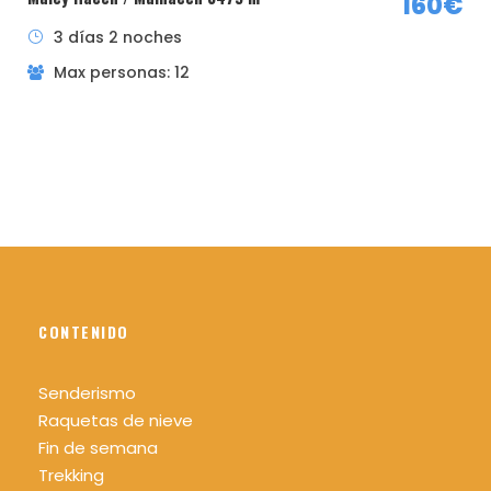
160€
3 días 2 noches
Max personas: 12
CONTENIDO
¿Quieres saber más sobre el sistema MIDE?
Pincha aqui
Senderismo
Raquetas de nieve
Fin de semana
Trekking