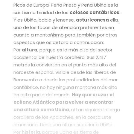
Picos de Europa, Peña Prieta y Peña Ubiña es la
santísima trinidad de los
colosos cantábricos
.
Y es Ubiña, babia y lenense,
asturleonesa
ella,
uno de los focos de atención preferentes en
cuanto a montañismo pero también por otros
aspectos que os detallo a continuación:
Por
altura
, porque es la más alta del sector
occidental de nuestra cordillera. Sus 2.417
metros la convierten en el punto más alto del
noroeste español. Visible desde las riberas de
Benavente o desde las profundidades del mar
cantábrico, no hay ninguna montaña más alta
en esta parte del mundo.
Hay que cruzar el
océano Atlántico para volver a encontrar
una altura como Ubiña
, ni tan siquiera la larga
cordillera de los Apalaches, en la costa Este
americana, tiene una altura superior a Ubiña.
Por
historia
, porque Ubiña es tierra de