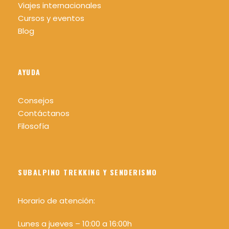
Viajes internacionales
Lugar de salida y regreso
Cursos y eventos
Tuiza de Arriba, Asturias
Blog
Como llegar
AYUDA
Consejos
Hora de salida
Contáctanos
Inicio: Viernes 20:00 h
Filosofía
Fin: Domingo 14:00 h aprox
Precio incluye
SUBALPINO TREKKING Y SENDERISMO
Servicio profesional de guía de montaña
titulado, miembro AEGM y UIMLA.
Horario de atención:
Organización técnica y diseño de las rutas.
Lunes a jueves – 10:00 a 16:00h