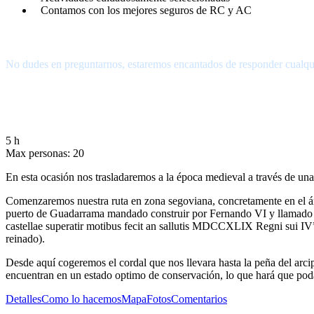
Contamos con los mejores seguros de RC y AC
¿Tienes alguna pregunta?
No dudes en preguntarnos, estaremos encantados de responder cualqu
656.83.14.39
info@subalpino.es
5 h
Max personas: 20
En esta ocasión nos trasladaremos a la época medieval a través de una r
Comenzaremos nuestra ruta en zona segoviana, concretamente en el áre
puerto de Guadarrama mandado construir por Fernando VI y llamado asi
castellae superatir motibus fecit an sallutis MDCCXLIX Regni sui IV”
reinado).
Desde aquí cogeremos el cordal que nos llevara hasta la peña del arc
encuentran en un estado optimo de conservación, lo que hará que pod
Detalles
Como lo hacemos
Mapa
Fotos
Comentarios