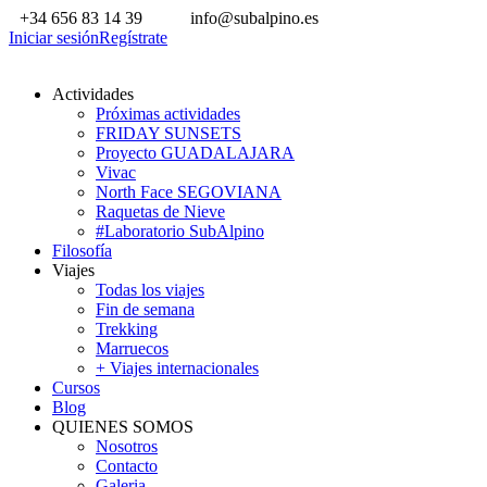
+34 656 83 14 39
info@subalpino.es
Iniciar sesión
Regístrate
Actividades
Próximas actividades
FRIDAY SUNSETS
Proyecto GUADALAJARA
Vivac
North Face SEGOVIANA
Raquetas de Nieve
#Laboratorio SubAlpino
Filosofía
Viajes
Todas los viajes
Fin de semana
Trekking
Marruecos
+ Viajes internacionales
Cursos
Blog
QUIENES SOMOS
Nosotros
Contacto
Galeria