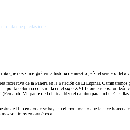
ier duda que puedas tener
uta que nos sumergirá en la historia de nuestro país, el sendero del arc
a recreativa de la Panera en la Estación de El Espinar. Caminaremos po
 por la columna construida en el siglo XVIII donde reposa un león con
 (Fernando VI, padre de la Patria, hizo el camino para ambas Castillas
ipestre de Hita en donde se haya su el monumento que le hace homenaje,
amos sentirnos en otra época.