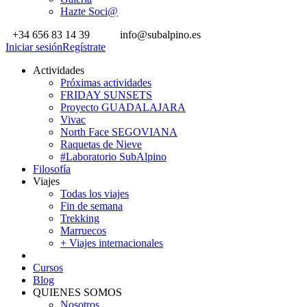
Hazte Soci@
+34 656 83 14 39
info@subalpino.es
Iniciar sesión
Regístrate
Actividades
Próximas actividades
FRIDAY SUNSETS
Proyecto GUADALAJARA
Vivac
North Face SEGOVIANA
Raquetas de Nieve
#Laboratorio SubAlpino
Filosofía
Viajes
Todas los viajes
Fin de semana
Trekking
Marruecos
+ Viajes internacionales
Cursos
Blog
QUIENES SOMOS
Nosotros