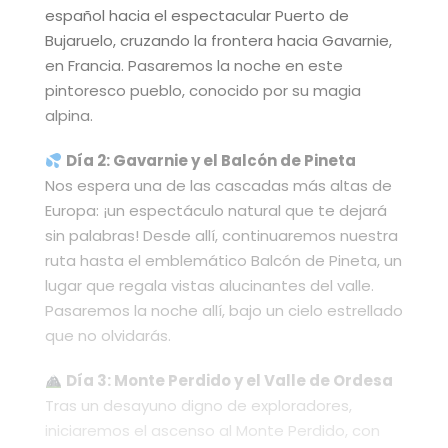
español hacia el espectacular Puerto de
Bujaruelo, cruzando la frontera hacia Gavarnie,
en Francia. Pasaremos la noche en este
pintoresco pueblo, conocido por su magia
alpina.
Día 2: Gavarnie y el Balcón de Pineta
Nos espera una de las cascadas más altas de
Europa: ¡un espectáculo natural que te dejará
sin palabras! Desde allí, continuaremos nuestra
ruta hasta el emblemático Balcón de Pineta, un
lugar que regala vistas alucinantes del valle.
Pasaremos la noche allí, bajo un cielo estrellado
que no olvidarás.
Día 3: Monte Perdido y el Valle de Ordesa
Tras un desayuno digno de exploradores,
iniciaremos el ascenso al Monte Perdido, con