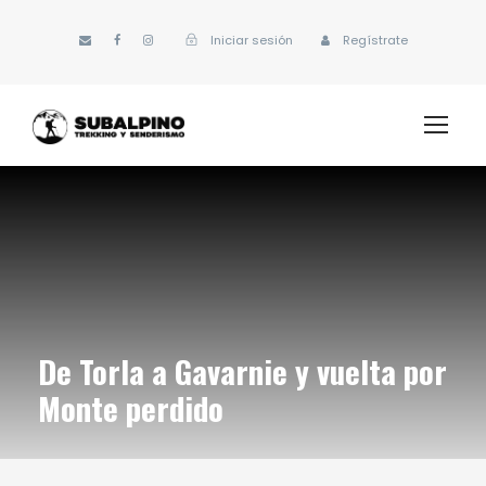
Iniciar sesión
Regístrate
De Torla a Gavarnie y vuelta por
Monte perdido