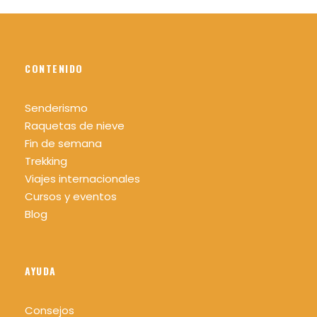
¿Quieres saber más sobre el sistema MIDE?
Pincha aqui
CONTENIDO
Senderismo
Raquetas de nieve
Datos técnicos día 3
Fin de semana
Distancia: 18 km
Trekking
Viajes internacionales
Desnivel: +1230 m -2460 m
Cursos y eventos
Nivel: Alto / Extremo
Blog
Duración: 12 h aprox
Mas info sobre los niveles picha aquí
AYUDA
Consejos