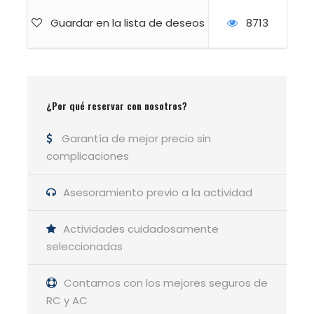
Aprovecharemos puntos estratégicos como
Guardar en la lista de deseos
8713
Gavarnie
, el
Refugio de Tocaroya
, y el
Refugio de Góriz
para reponer agua,
descansar y cargar energías.
El éxito de la travesía dependerá del ritmo
¿Por qué reservar con nosotros?
del grupo y las decisiones conjuntas.
Garantía de mejor precio sin
Esto no es para cualquiera. Esto es para
complicaciones
ti.
¿Listo para descubrir hasta dónde puedes
Asesoramiento previo a la actividad
llegar? ¡Únete ahora y prepárate para una
aventura que quedará grabada en tu memoria
Actividades cuidadosamente
para siempre!
seleccionadas
Contamos con los mejores seguros de
RC y AC
GUÍA DE LA ACTIVIDAD