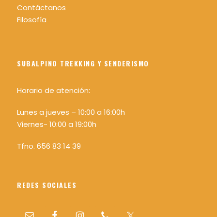
¿Quieres saber más sobre el sistema MIDE?
Contáctanos
Pincha aqui
Filosofía
SUBALPINO TREKKING Y SENDERISMO
Horario de atención:
Lugar de salida y regreso
Torla – Ordesa
Lunes a jueves – 10:00 a 16:00h
Viernes- 10:00 a 19:00h
Como llegar
Tfno. 656 83 14 39
Hora de salida
REDES SOCIALES
Inicio: Miércoles 20:00 h
Fin: Domingo 11:00 h aprox