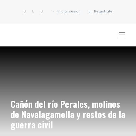
Iniciar sesión
Regístrate
Cañón del río Perales, molinos
de Navalagamella y restos de la
guerra civil