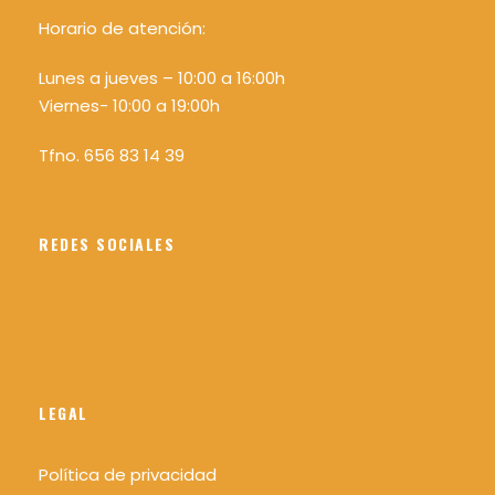
Mochila cómoda recomendable 25/30 L.
Horario de atención:
Agua mínimo 1,5 litros por persona.
Lunes a jueves – 10:00 a 16:00h
Comida y algo para picar.
Viernes- 10:00 a 19:00h
Bastones para caminar (recomendable)
Tfno. 656 83 14 39
Linterna o frontal y silbato (recomendable)
REDES SOCIALES
Como lo hacemos
Transporte
LEGAL
Política de privacidad
El límite máximo de participantes será de 15