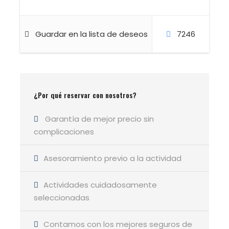
senderismo en Madrid
alejado de las rutas
más transitadas, con una combinación única
Guardar en la lista de deseos
7246
de
paisaje natural, patrimonio histórico y
tranquilidad absoluta
.
¿Por qué reservar con nosotros?
Garantía de mejor precio sin
complicaciones
Detalles de la excursión
Asesoramiento previo a la actividad
Actividades cuidadosamente
Datos técnicos
seleccionadas
Distancia: 14 km
Desnivel: +400 m -400 m
Contamos con los mejores seguros de