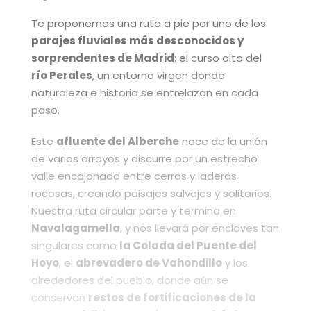
Te proponemos una ruta a pie por uno de los
parajes fluviales más desconocidos y
sorprendentes de Madrid
: el curso alto del
río Perales
, un entorno virgen donde
naturaleza e historia se entrelazan en cada
paso.
Este
afluente del Alberche
nace de la unión
de varios arroyos y discurre por un estrecho
valle encajonado entre cerros y laderas
rocosas, creando paisajes salvajes y solitarios.
Nuestra ruta circular parte y termina en
Navalagamella
, y nos llevará por enclaves tan
singulares como
la Colada del Puente del
Hoyo
, el
abrevadero de Vahondillo
y los
alrededores del pueblo, donde aún se
conservan
restos de fortificaciones de la