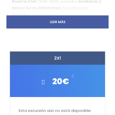
Guerra Civil
(1936-1939), incluidos
búnkeres y
estructuras defensivas
parcialmente
derruidas.
LEER MÁS
A lo largo del recorrido también descubriremos
restos de antiguos molinos hidráulicos
,
extensos
encinares mediterráneos repletos
de aves
, y una
vegetación de ribera muy rica
y variada
, que acompaña al río en su camino
hasta embalsarse cerca de la urbanización
2X1
Cerro Alarcón
.
📍 Navalagamella, por su ubicación estratégica,
20€
fue históricamente un cruce de caminos, algo
que aún hoy se refleja en las
casi veinte vías
pecuarias
que atraviesan su término
municipal.
Esta excursión aún no está disponible.
🌳 Esta ruta es perfecta para quienes buscan