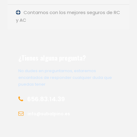
Contamos con los mejores seguros de RC
y AC
¿Tienes alguna pregunta?
No dudes en preguntarnos, estaremos
encantados de responder cualquier duda que
puedas tener
656.83.14.39
info@subalpino.es