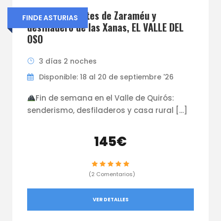
ASTURIAS Montes de Zaraméu y
FINDE ASTURIAS
desfiladero de las Xanas, EL VALLE DEL
OSO
3 días 2 noches
Disponible: 18 al 20 de septiembre '26
Fin de semana en el Valle de Quirós:
senderismo, desfiladeros y casa rural […]
145€
(2 Comentarios)
VER DETALLES