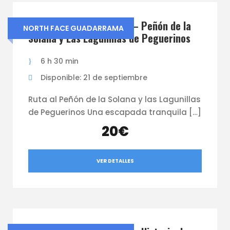
North Face Guadarrama – Peñón de la
NORTH FACE GUADARRAMA
Solana y Las Lagunillas de Peguerinos
6 h 30 min
Disponible: 21 de septiembre
Ruta al Peñón de la Solana y las Lagunillas
de Peguerinos Una escapada tranquila […]
20€
VER DETALLES