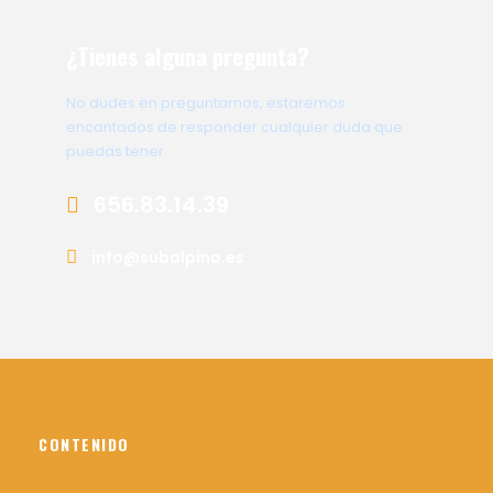
¿Tienes alguna pregunta?
No dudes en preguntarnos, estaremos
encantados de responder cualquier duda que
puedas tener
656.83.14.39
info@subalpino.es
CONTENIDO