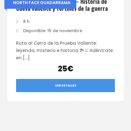
North Face Guadarrama – Historia de
NORTH FACE GUADARRAMA
Cueva valiente y fortines de la guerra
8 h
Disponible: 15 de noviembre
Ruta al Cerro de la Prueba Valiente:
leyenda, misterio e historia 🏞️⚔️ Adéntrate
en […]
25€
VER DETALLES