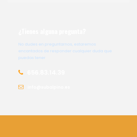
¿Tienes alguna pregunta?
No dudes en preguntarnos, estaremos
encantados de responder cualquier duda que
puedas tener
656.83.14.39
info@subalpino.es