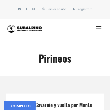
Iniciar sesión
Regístrate
Pirineos
De Torla a Gavarnie y vuelta por Monte
COMPLETO