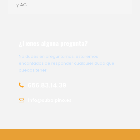
y AC
¿Tienes alguna pregunta?
No dudes en preguntarnos, estaremos
encantados de responder cualquier duda que
puedas tener
656.83.14.39
info@subalpino.es