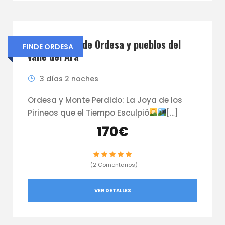
Valle glaciar de Ordesa y pueblos del
FINDE ORDESA
valle del Ara
3 días 2 noches
Ordesa y Monte Perdido: La Joya de los
Pirineos que el Tiempo Esculpió
[…]
170€
(2 Comentarios)
VER DETALLES