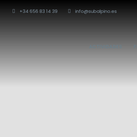
+34 656 83 14 39
info@subalpino.es
ACTIVIDADES
F