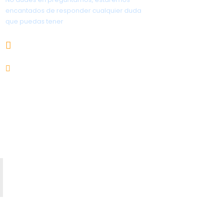
encantados de responder cualquier duda
que puedas tener
656.83.14.39
info@subalpino.es