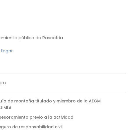
amiento público de Rascafría
llegar
 am
uía de montaña titulado y miembro de la AEGM
 UIMLA
sesoramiento previo a la actividad
eguro de responsabilidad civil