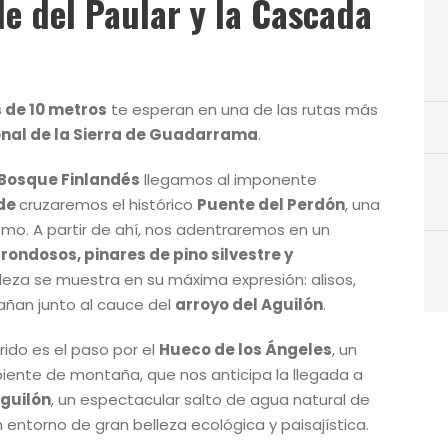
le del Paular y la Cascada
 de 10 metros
te esperan en una de las rutas más
nal de la Sierra de Guadarrama
.
Bosque Finlandés
llegamos al imponente
de
cruzaremos el histórico
Puente del Perdón
, una
ismo. A partir de ahí, nos adentraremos en un
rondosos, pinares de pino silvestre y
aleza se muestra en su máxima expresión: alisos,
añan junto al cauce del
arroyo del Aguilón
.
ido es el paso por el
Hueco de los Ángeles
, un
iente de montaña, que nos anticipa la llegada a
guilón
, un espectacular salto de agua natural de
 entorno de gran belleza ecológica y paisajística.