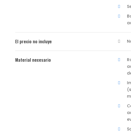
S
B
a
El precio no incluye
N
Material necesario
R
a
d
I
(
m
C
a
e
S