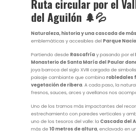
Ruta circular por el Val
del Aguilón 🌲💦
Naturaleza, historia y una cascada de más
emblemáticas y accesibles del
Parque Nacio
Partiendo desde
Rascafría
y pasando por el
Monasterio de Santa María del Paular
don
joya barroca del siglo XVIII cargada de simbol
paisaje cambiante que combina
robledales f
vegetación de ribera
. A cada paso, la natur
fresnos, sauces, arces y avellanos nos acomp
Uno de los tramos más impactantes del recorr
estrechamiento con paredes verticales y amb
uno de los tesoros del valle: la
Cascada del A
más de
10 metros de altura
, enclavado en un