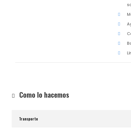
so
M
A
C
B
L
Como lo hacemos
Transporte