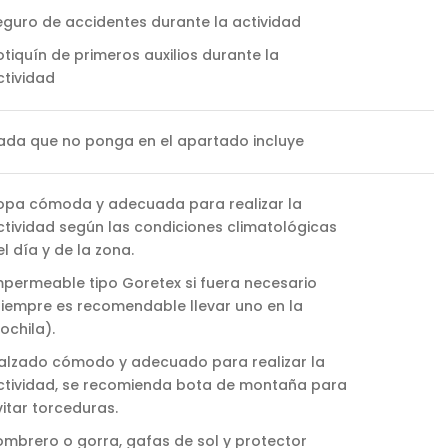
eguro de accidentes durante la actividad
otiquín de primeros auxilios durante la
ctividad
ada que no ponga en el apartado incluye
opa cómoda y adecuada para realizar la
ctividad según las condiciones climatológicas
el día y de la zona.
mpermeable tipo Goretex si fuera necesario
siempre es recomendable llevar uno en la
ochila).
alzado cómodo y adecuado para realizar la
ctividad, se recomienda bota de montaña para
vitar torceduras.
ombrero o gorra, gafas de sol y protector