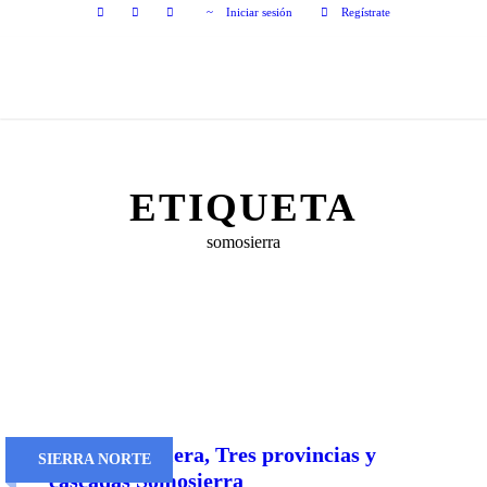
Iniciar sesión
Regístrate
ETIQUETA
somosierra
Sierra Cebollera, Tres provincias y
SIERRA NORTE
cascadas Somosierra