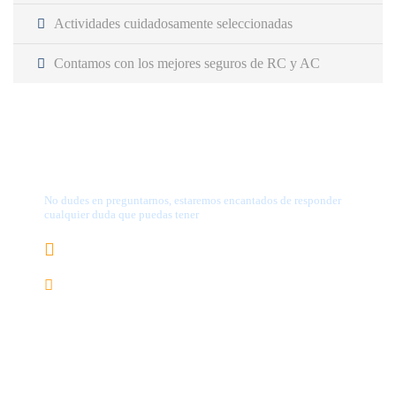
Actividades cuidadosamente seleccionadas
Contamos con los mejores seguros de RC y AC
¿Tienes alguna pregunta?
No dudes en preguntarnos, estaremos encantados de responder
cualquier duda que puedas tener
656.83.14.39
info@subalpino.es