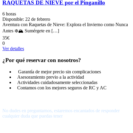
RAQUETAS DE NIEVE por el Pinganillo
6 horas
Disponible: 22 de febrero
Aventura con Raquetas de Nieve: Explora el Invierno como Nunca
Antes ❄️🏔️ Sumérgete en […]
35€
0
Ver detalles
¿Por qué reservar con nosotros?
Garantía de mejor precio sin complicaciones
Asesoramiento previo a la actividad
Actividades cuidadosamente seleccionadas
Contamos con los mejores seguros de RC y AC
¿Tienes alguna pregunta?
No dudes en preguntarnos, estaremos encantados de responder
cualquier duda que puedas tener
656.83.14.39