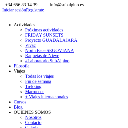
+34 656 83 14 39
info@subalpino.es
Iniciar sesión
Regístrate
Actividades
Próximas actividades
FRIDAY SUNSETS
Proyecto GUADALAJARA
Vivac
North Face SEGOVIANA
Raquetas de Nieve
#Laboratorio SubAlpino
Filosofía
Viajes
Todas los viajes
Fin de semana
Trekking
Marruecos
+ Viajes internacionales
Cursos
Blog
QUIENES SOMOS
Nosotros
Contacto
Galeria