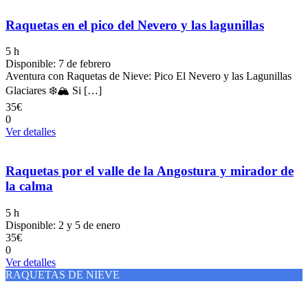
Raquetas en el pico del Nevero y las lagunillas
5 h
Disponible: 7 de febrero
Aventura con Raquetas de Nieve: Pico El Nevero y las Lagunillas
Glaciares ❄️🏔️ Si […]
35€
0
Ver detalles
Raquetas por el valle de la Angostura y mirador de
la calma
5 h
Disponible: 2 y 5 de enero
35€
0
Ver detalles
RAQUETAS DE NIEVE