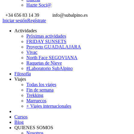
Hazte Soci@
+34 656 83 14 39
info@subalpino.es
Iniciar sesión
Regístrate
Actividades
Próximas actividades
FRIDAY SUNSETS
Proyecto GUADALAJARA
Vivac
North Face SEGOVIANA
Raquetas de Nieve
#Laboratorio SubAlpino
Filosofía
Viajes
Todas los viajes
Fin de semana
Trekking
Marruecos
+ Viajes internacionales
Cursos
Blog
QUIENES SOMOS
Nosotros