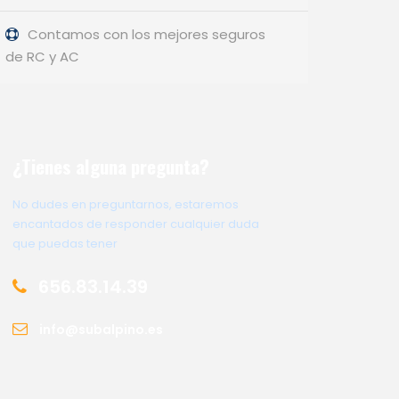
Contamos con los mejores seguros
de RC y AC
¿Tienes alguna pregunta?
No dudes en preguntarnos, estaremos
encantados de responder cualquier duda
que puedas tener
656.83.14.39
info@subalpino.es