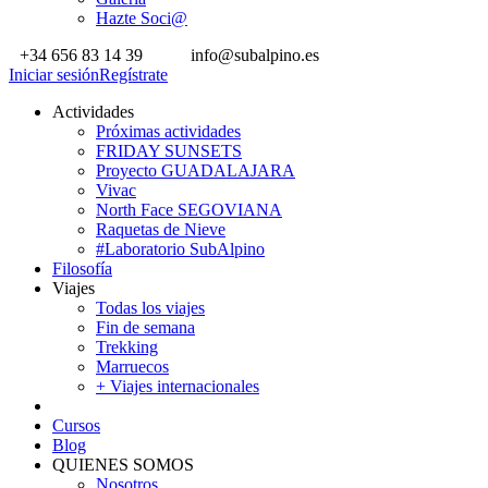
Hazte Soci@
+34 656 83 14 39
info@subalpino.es
Iniciar sesión
Regístrate
Actividades
Próximas actividades
FRIDAY SUNSETS
Proyecto GUADALAJARA
Vivac
North Face SEGOVIANA
Raquetas de Nieve
#Laboratorio SubAlpino
Filosofía
Viajes
Todas los viajes
Fin de semana
Trekking
Marruecos
+ Viajes internacionales
Cursos
Blog
QUIENES SOMOS
Nosotros