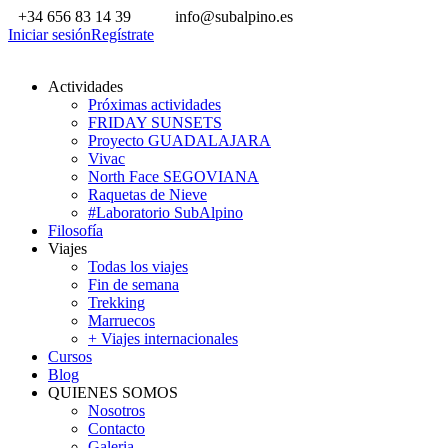
+34 656 83 14 39
info@subalpino.es
Iniciar sesión
Regístrate
Actividades
Próximas actividades
FRIDAY SUNSETS
Proyecto GUADALAJARA
Vivac
North Face SEGOVIANA
Raquetas de Nieve
#Laboratorio SubAlpino
Filosofía
Viajes
Todas los viajes
Fin de semana
Trekking
Marruecos
+ Viajes internacionales
Cursos
Blog
QUIENES SOMOS
Nosotros
Contacto
Galeria