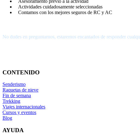
Asesoramiento previo a la actividad
Actividades cuidadosamente seleccionadas
Contamos con los mejores seguros de RC y AC
¿Tienes alguna pregunta?
No dudes en preguntarnos, estaremos encantados de responder cualqu
656.83.14.39
info@subalpino.es
CONTENIDO
Senderismo
Raquetas de nieve
Fin de semana
Trekking
Viajes internacionales
Cursos y eventos
Blog
AYUDA