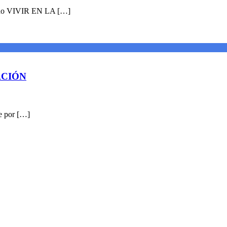
amado VIVIR EN LA […]
IACIÓN
le por […]