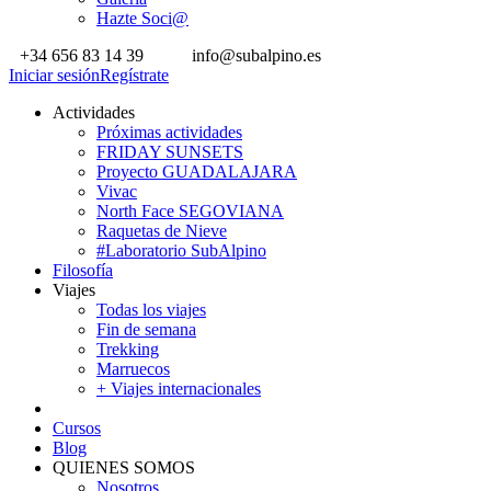
Hazte Soci@
+34 656 83 14 39
info@subalpino.es
Iniciar sesión
Regístrate
Actividades
Próximas actividades
FRIDAY SUNSETS
Proyecto GUADALAJARA
Vivac
North Face SEGOVIANA
Raquetas de Nieve
#Laboratorio SubAlpino
Filosofía
Viajes
Todas los viajes
Fin de semana
Trekking
Marruecos
+ Viajes internacionales
Cursos
Blog
QUIENES SOMOS
Nosotros