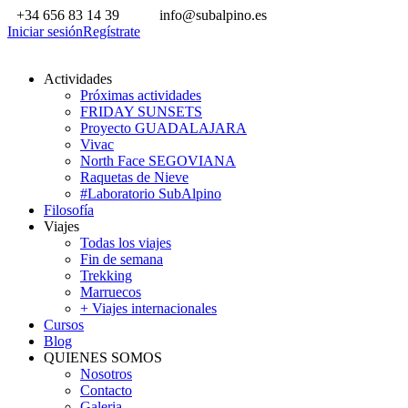
+34 656 83 14 39
info@subalpino.es
Iniciar sesión
Regístrate
Actividades
Próximas actividades
FRIDAY SUNSETS
Proyecto GUADALAJARA
Vivac
North Face SEGOVIANA
Raquetas de Nieve
#Laboratorio SubAlpino
Filosofía
Viajes
Todas los viajes
Fin de semana
Trekking
Marruecos
+ Viajes internacionales
Cursos
Blog
QUIENES SOMOS
Nosotros
Contacto
Galeria