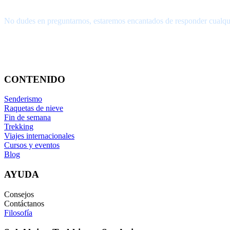
¿Tienes alguna pregunta?
No dudes en preguntarnos, estaremos encantados de responder cualqu
656.83.14.39
info@subalpino.es
CONTENIDO
Senderismo
Raquetas de nieve
Fin de semana
Trekking
Viajes internacionales
Cursos y eventos
Blog
AYUDA
Consejos
Contáctanos
Filosofía