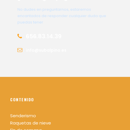
No dudes en preguntarnos, estaremos
encantados de responder cualquier duda que
puedas tener
656.83.14.39
info@subalpino.es
CONTENIDO
Senderismo
Raquetas de nieve