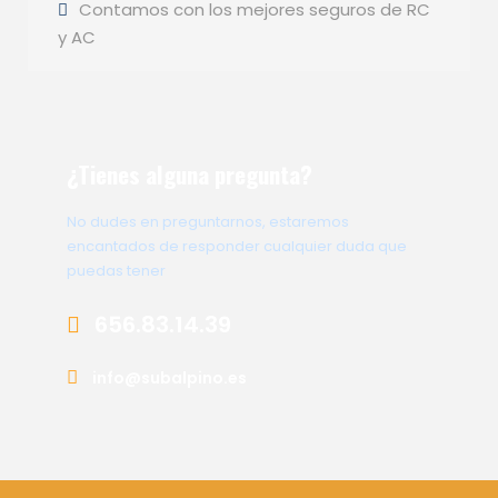
Contamos con los mejores seguros de RC
y AC
¿Tienes alguna pregunta?
No dudes en preguntarnos, estaremos
encantados de responder cualquier duda que
puedas tener
656.83.14.39
info@subalpino.es