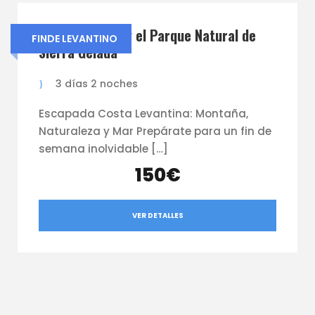
Puig Campana y el Parque Natural de
FINDE LEVANTINO
Sierra Gelada
3 días 2 noches
Escapada Costa Levantina: Montaña,
Naturaleza y Mar Prepárate para un fin de
semana inolvidable […]
150€
VER DETALLES