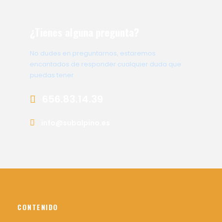
¿Tienes alguna pregunta?
No dudes en preguntarnos, estaremos
encantados de responder cualquier duda que
puedas tener
656.83.14.39
info@subalpino.es
CONTENIDO