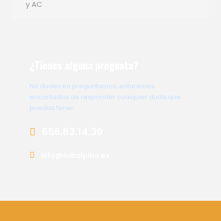
y AC
¿Tienes alguna pregunta?
No dudes en preguntarnos, estaremos
encantados de responder cualquier duda que
puedas tener
656.83.14.39
info@subalpino.es