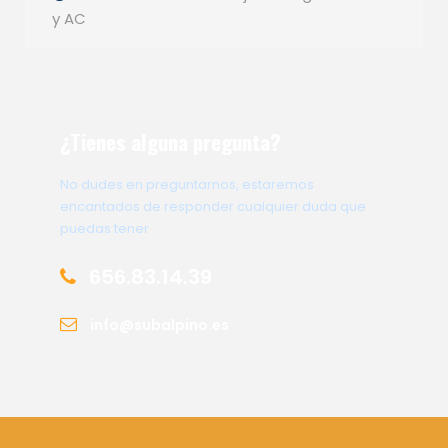
y AC
¿Tienes alguna pregunta?
No dudes en preguntarnos, estaremos
encantados de responder cualquier duda que
puedas tener
656.83.14.39
info@subalpino.es