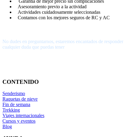
Garantía de mejor precio sin complicaciones
Asesoramiento previo a la actividad
Actividades cuidadosamente seleccionadas
Contamos con los mejores seguros de RC y AC
¿Tienes alguna pregunta?
No dudes en preguntarnos, estaremos encantados de responder
cualquier duda que puedas tener
656.83.14.39
info@subalpino.es
CONTENIDO
Senderismo
Raquetas de nieve
Fin de semana
Trekking
Viajes internacionales
Cursos y eventos
Blog