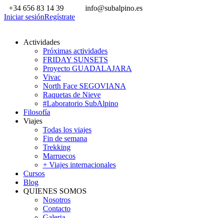
+34 656 83 14 39
info@subalpino.es
Iniciar sesión
Regístrate
Actividades
Próximas actividades
FRIDAY SUNSETS
Proyecto GUADALAJARA
Vivac
North Face SEGOVIANA
Raquetas de Nieve
#Laboratorio SubAlpino
Filosofía
Viajes
Todas los viajes
Fin de semana
Trekking
Marruecos
+ Viajes internacionales
Cursos
Blog
QUIENES SOMOS
Nosotros
Contacto
Galeria