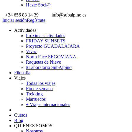
Hazte Soci@
+34 656 83 14 39
info@subalpino.es
Iniciar sesión
Regístrate
Actividades
Próximas actividades
FRIDAY SUNSETS
Proyecto GUADALAJARA
Vivac
North Face SEGOVIANA
Raquetas de Nieve
#Laboratorio SubAlpino
Filosofía
Viajes
Todas los viajes
Fin de semana
Trekking
Marruecos
+ Viajes internacionales
Cursos
Blog
QUIENES SOMOS
Nosotros