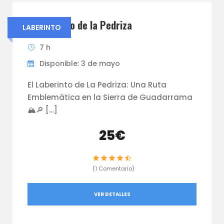
El laberinto de la Pedriza
LABERINTO
7 h
Disponible: 3 de mayo
El Laberinto de La Pedriza: Una Ruta
Emblemática en la Sierra de Guadarrama
🏔️🔎 […]
25€
(1 Comentario)
VER DETALLES