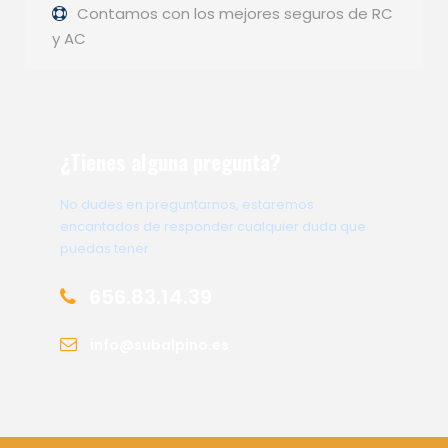
Contamos con los mejores seguros de RC
y AC
¿Tienes alguna pregunta?
No dudes en preguntarnos, estaremos
encantados de responder cualquier duda que
puedas tener
656.83.14.39
info@subalpino.es