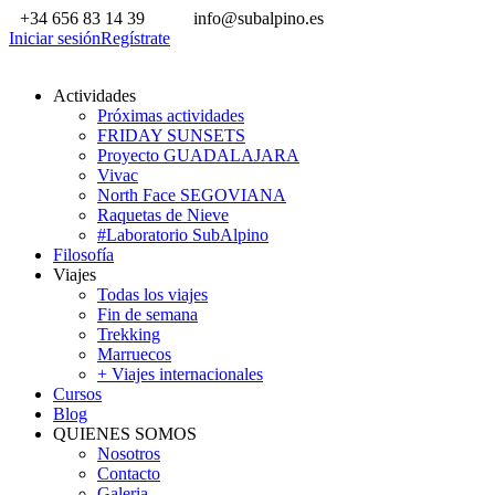
+34 656 83 14 39
info@subalpino.es
Iniciar sesión
Regístrate
Actividades
Próximas actividades
FRIDAY SUNSETS
Proyecto GUADALAJARA
Vivac
North Face SEGOVIANA
Raquetas de Nieve
#Laboratorio SubAlpino
Filosofía
Viajes
Todas los viajes
Fin de semana
Trekking
Marruecos
+ Viajes internacionales
Cursos
Blog
QUIENES SOMOS
Nosotros
Contacto
Galeria