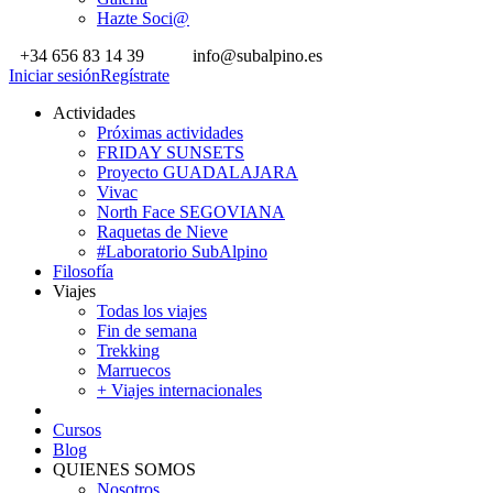
Hazte Soci@
+34 656 83 14 39
info@subalpino.es
Iniciar sesión
Regístrate
Actividades
Próximas actividades
FRIDAY SUNSETS
Proyecto GUADALAJARA
Vivac
North Face SEGOVIANA
Raquetas de Nieve
#Laboratorio SubAlpino
Filosofía
Viajes
Todas los viajes
Fin de semana
Trekking
Marruecos
+ Viajes internacionales
Cursos
Blog
QUIENES SOMOS
Nosotros