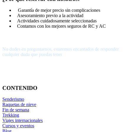
Garantía de mejor precio sin complicaciones
Asesoramiento previo a la actividad
Actividades cuidadosamente seleccionadas
Contamos con los mejores seguros de RC y AC
¿Tienes alguna pregunta?
No dudes en preguntarnos, estaremos encantados de responder
cualquier duda que puedas tener
656.83.14.39
info@subalpino.es
CONTENIDO
Senderismo
Raquetas de nieve
Fin de semana
Trekking
Viajes internacionales
Cursos y eventos
Blog