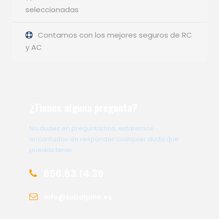
seleccionadas
Contamos con los mejores seguros de RC
y AC
¿Tienes alguna pregunta?
No dudes en preguntarnos, estaremos
encantados de responder cualquier duda que
puedas tener
656.83.14.39
info@subalpino.es