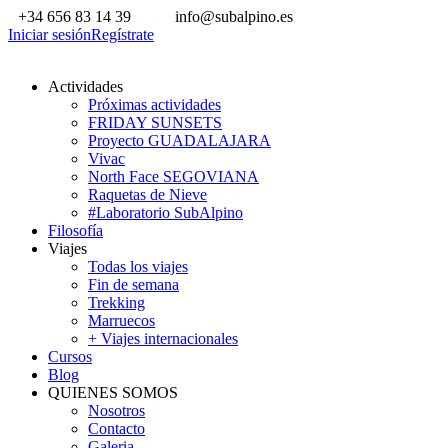
+34 656 83 14 39
info@subalpino.es
Iniciar sesión
Regístrate
Actividades
Próximas actividades
FRIDAY SUNSETS
Proyecto GUADALAJARA
Vivac
North Face SEGOVIANA
Raquetas de Nieve
#Laboratorio SubAlpino
Filosofía
Viajes
Todas los viajes
Fin de semana
Trekking
Marruecos
+ Viajes internacionales
Cursos
Blog
QUIENES SOMOS
Nosotros
Contacto
Galeria