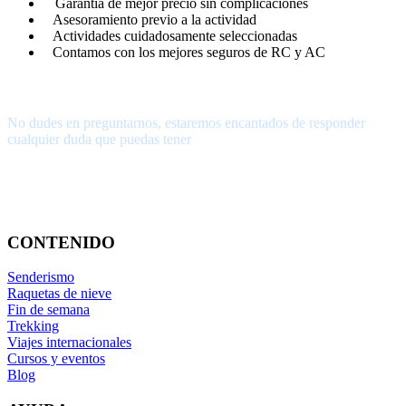
Garantía de mejor precio sin complicaciones
Asesoramiento previo a la actividad
Actividades cuidadosamente seleccionadas
Contamos con los mejores seguros de RC y AC
¿Tienes alguna pregunta?
No dudes en preguntarnos, estaremos encantados de responder
cualquier duda que puedas tener
656.83.14.39
info@subalpino.es
CONTENIDO
Senderismo
Raquetas de nieve
Fin de semana
Trekking
Viajes internacionales
Cursos y eventos
Blog