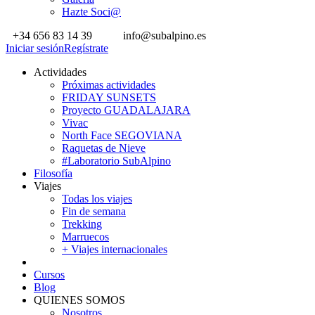
Hazte Soci@
+34 656 83 14 39
info@subalpino.es
Iniciar sesión
Regístrate
Actividades
Próximas actividades
FRIDAY SUNSETS
Proyecto GUADALAJARA
Vivac
North Face SEGOVIANA
Raquetas de Nieve
#Laboratorio SubAlpino
Filosofía
Viajes
Todas los viajes
Fin de semana
Trekking
Marruecos
+ Viajes internacionales
Cursos
Blog
QUIENES SOMOS
Nosotros