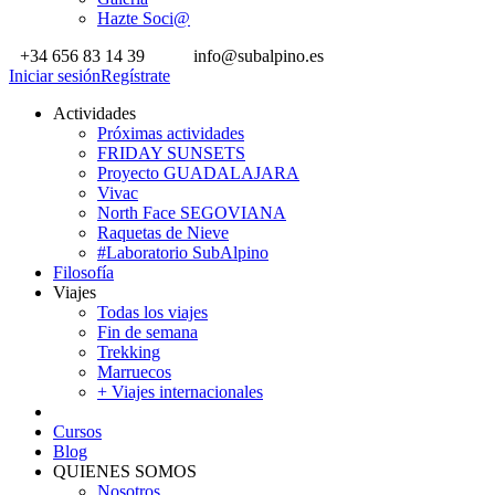
Hazte Soci@
+34 656 83 14 39
info@subalpino.es
Iniciar sesión
Regístrate
Actividades
Próximas actividades
FRIDAY SUNSETS
Proyecto GUADALAJARA
Vivac
North Face SEGOVIANA
Raquetas de Nieve
#Laboratorio SubAlpino
Filosofía
Viajes
Todas los viajes
Fin de semana
Trekking
Marruecos
+ Viajes internacionales
Cursos
Blog
QUIENES SOMOS
Nosotros