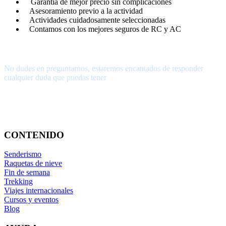
Garantía de mejor precio sin complicaciones
Asesoramiento previo a la actividad
Actividades cuidadosamente seleccionadas
Contamos con los mejores seguros de RC y AC
¿Tienes alguna pregunta?
No dudes en preguntarnos, estaremos encantados de responder
cualquier duda que puedas tener
656.83.14.39
info@subalpino.es
CONTENIDO
Senderismo
Raquetas de nieve
Fin de semana
Trekking
Viajes internacionales
Cursos y eventos
Blog