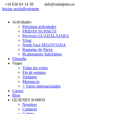
+34 656 83 14 39
info@subalpino.es
Iniciar sesión
Regístrate
Actividades
Próximas actividades
FRIDAY SUNSETS
Proyecto GUADALAJARA
Vivac
North Face SEGOVIANA
Raquetas de Nieve
#Laboratorio SubAlpino
Filosofía
Viajes
Todas los viajes
Fin de semana
Trekking
Marruecos
+ Viajes internacionales
Cursos
Blog
QUIENES SOMOS
Nosotros
Contacto
Galeria