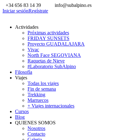
+34 656 83 14 39
info@subalpino.es
Iniciar sesión
Regístrate
Actividades
Próximas actividades
FRIDAY SUNSETS
Proyecto GUADALAJARA
Vivac
North Face SEGOVIANA
Raquetas de Nieve
#Laboratorio SubAlpino
Filosofía
Viajes
Todas los viajes
Fin de semana
Trekking
Marruecos
+ Viajes internacionales
Cursos
Blog
QUIENES SOMOS
Nosotros
Contacto
Galeria