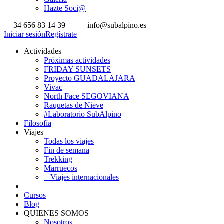
Hazte Soci@
+34 656 83 14 39
info@subalpino.es
Iniciar sesión
Regístrate
Actividades
Próximas actividades
FRIDAY SUNSETS
Proyecto GUADALAJARA
Vivac
North Face SEGOVIANA
Raquetas de Nieve
#Laboratorio SubAlpino
Filosofía
Viajes
Todas los viajes
Fin de semana
Trekking
Marruecos
+ Viajes internacionales
Cursos
Blog
QUIENES SOMOS
Nosotros