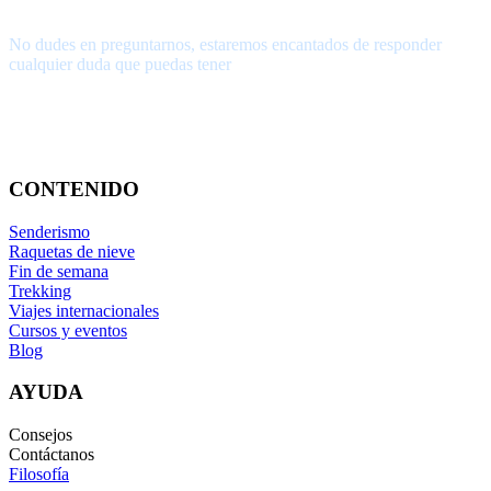
¿Tienes alguna pregunta?
No dudes en preguntarnos, estaremos encantados de responder
cualquier duda que puedas tener
656.83.14.39
info@subalpino.es
CONTENIDO
Senderismo
Raquetas de nieve
Fin de semana
Trekking
Viajes internacionales
Cursos y eventos
Blog
AYUDA
Consejos
Contáctanos
Filosofía