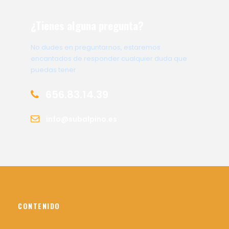
¿Tienes alguna pregunta?
No dudes en preguntarnos, estaremos
encantados de responder cualquier duda que
puedas tener
656.83.14.39
info@subalpino.es
CONTENIDO