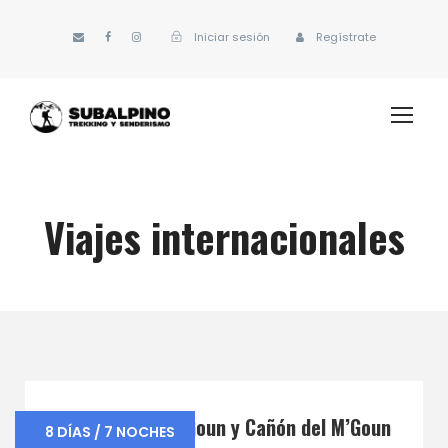
Iniciar sesión
Regístrate
Viajes internacionales
Marruecos – M’Goun y Cañón del M’Goun
8 DÍAS / 7 NOCHES